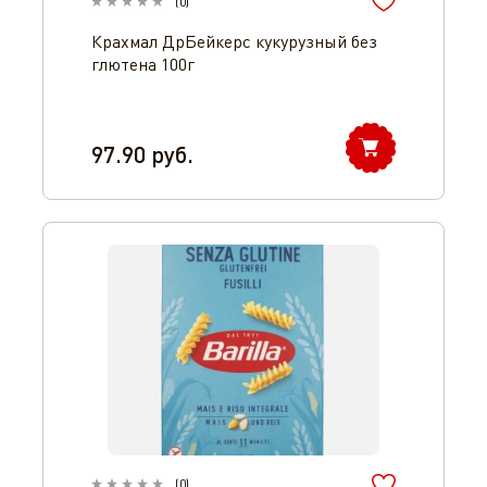
(
0
)
Крахмал ДрБейкерс кукурузный без
глютена 100г
97.90
руб.
(
0
)