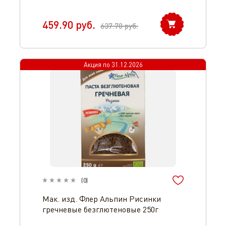
459.90
руб.
637.70
руб.
Акция по
31.12.2026
(
0
)
Мак. изд. Флер Альпин Рисинки
гречневые безглютеновые 250г