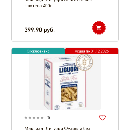
глютена 400г
399.90
руб.
Эксклюзивно
Акция по
31.12.2026
(
0
)
Мак. изд. Лигуори Фузилли без