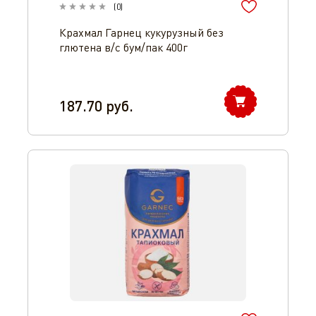
(
0
)
Крахмал Гарнец кукурузный без
глютена в/с бум/пак 400г
187.70
руб.