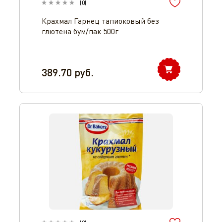
(
0
)
Крахмал Гарнец тапиоковый без
глютена бум/пак 500г
389.70
руб.