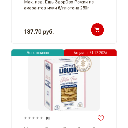
Мак. изд. Ешь ЗдорОво Рожки из
амарантов муки б/глютена 250г
187.70
руб.
Эксклюзивно
Акция по
31.12.2026
(
0
)