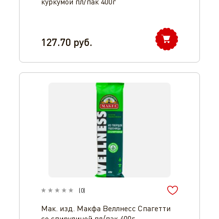
куркумой пл/пак 400г
127.70
руб.
(
0
)
Мак. изд. Макфа Веллнесс Спагетти
со спирулиной пл/пак 400г