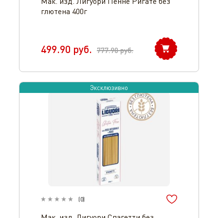
Мак. изд. Лигуори Пенне Ригате без
глютена 400г
499.90
руб.
777.90
руб.
Эксклюзивно
(
0
)
Мак. изд. Лигуори Спагетти без