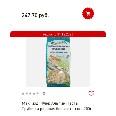
247.70
руб.
Акция по
31.12.2026
(
0
)
Мак. изд. Флер Альпин Паста
Трубочки рисовая безглютен к/к 250г