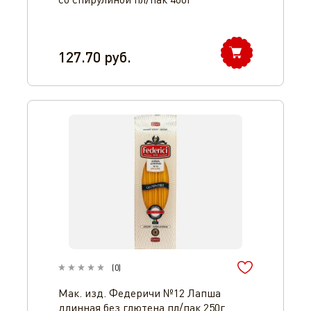
127.70
руб.
(
0
)
Мак. изд. Федеричи №12 Лапша
длинная без глютена пл/пак 250г