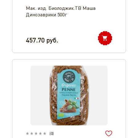
Мак. изд. Биолоджик.ТВ Маша
Динозаврики 500г
457.70
руб.
Оператор 8-800-350-46-10
(
0
)