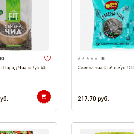
(
0
)
(
0
)
тПарад Чиа пл/уп 40г
Семена чиа Ого! пл/уп 150
уб.
217.70
руб.