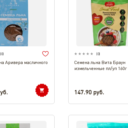
(
0
)
(
0
)
на Аривера масличного
Семена льна Вита Браун
измельченные пл/уп 160г
уб.
147.90
руб.