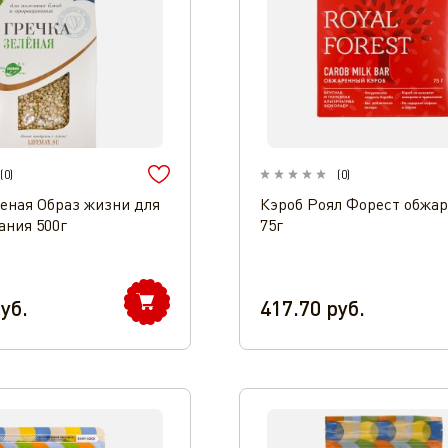
(
0
)
(
0
)
леная Образ жизни для
Кэроб Роял Форест обжа
ния 500г
75г
уб.
417.70
руб.