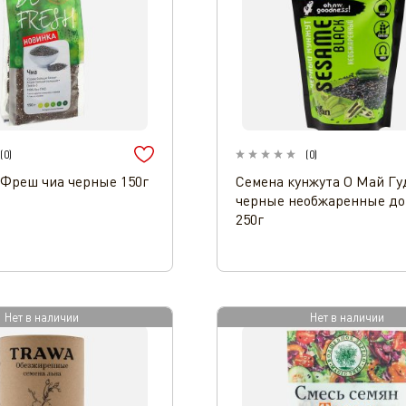
(
0
)
(
0
)
Фреш чиа черные 150г
Семена кунжута О Май Гу
черные необжаренные до
250г
Нет в наличии
Нет в наличии