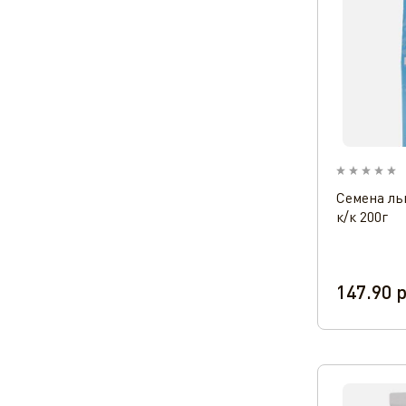
Семена ль
к/к 200г
147.90
р