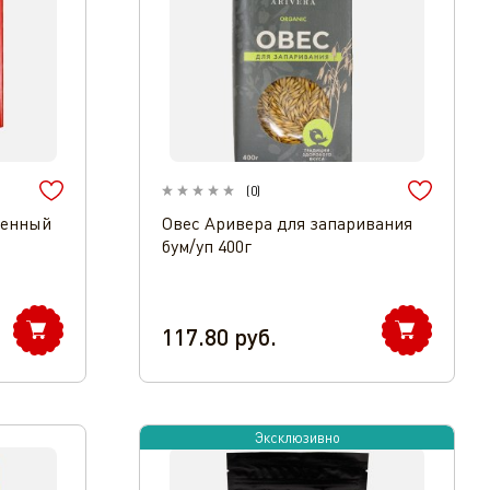
(
0
)
ренный
Овес Аривера для запаривания
бум/уп 400г
117.80
руб.
Эксклюзивно