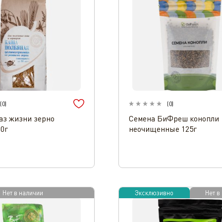
(
0
)
(
0
)
аз жизни зерно
Семена БиФреш конопли
00г
неочищенные 125г
Нет в наличии
Эксклюзивно
Нет в