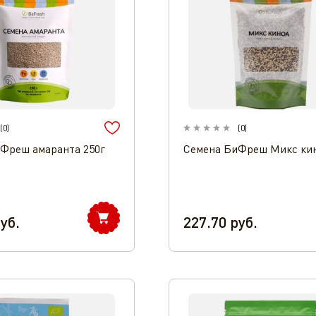
(
0
)
(
0
)
Фреш амаранта 250г
Семена БиФреш Микс кин
уб.
227.70
руб.