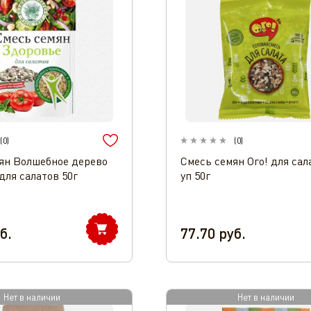
(
0
)
(
0
)
ян Волшебное дерево
Смесь семян Ого! для сал
для салатов 50г
уп 50г
б.
77.70
руб.
Нет в наличии
Нет в наличии