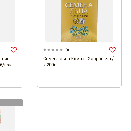
(
0
)
днис!
Семена льна Компас Здоровья к/
й/пак
к 200г