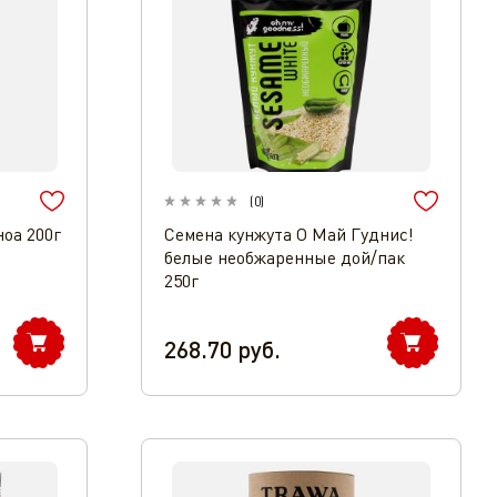
(
0
)
оа 200г
Семена кунжута О Май Гуднис!
белые необжаренные дой/пак
250г
268.70
руб.