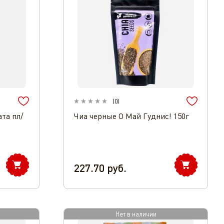
(
0
)
ата пл/
Чиа черные О Май Гуднис! 150г
227.70
руб.
Нет в наличии