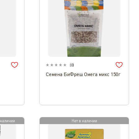
(
0
)
Семена БиФреш Омега микс 150г
 наличии
Нет в наличии