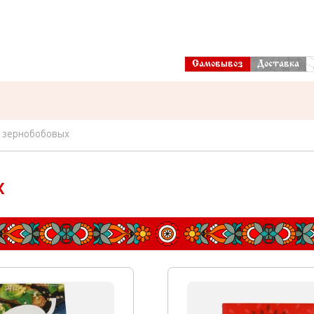
Самовывоз
Доставка
а зернобобовых
х