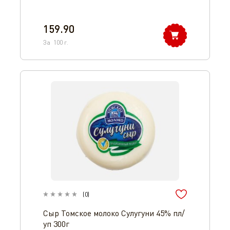
159.90
За
100
г.
(
0
)
Сыр Томское молоко Сулугуни 45% пл/
уп 300г