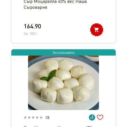
Сыр Моцарелла 45% вес Наша
Сыроварня
164.90
За
100
г.
Эксклюзивно
(
0
)