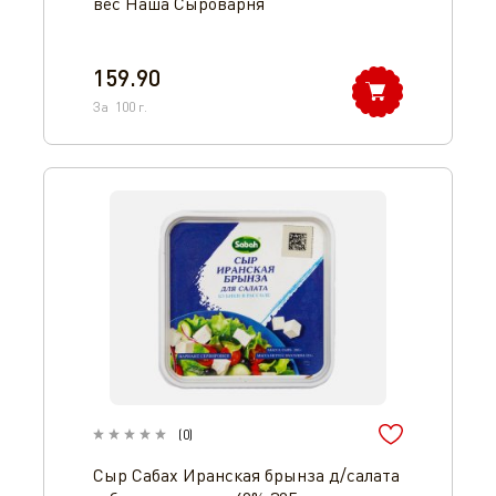
вес Наша Сыроварня
159.90
За
100
г.
(
0
)
Сыр Сабах Иранская брынза д/салата