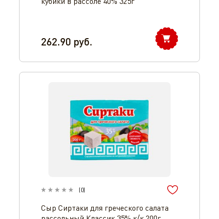
кубики в рассоле 40% 325г
262.90
руб.
(
0
)
Сыр Сиртаки для греческого салата
рассольный Классик 35% к/к 200г