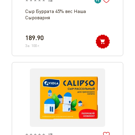
(
0
)
Сыр Буррата 45% вес Наша
Сыроварня
189.90
За
100
г.
(
0
)