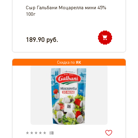
Сыр Гальбани Моцарелла мини 45%
100г
189.90
руб.
ЯК
Скидка по
(
0
)