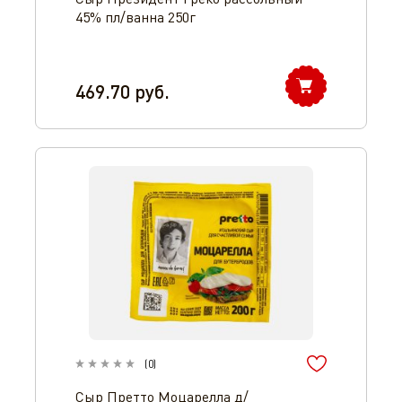
45% пл/ванна 250г
469.70
руб.
(
0
)
Сыр Претто Моцарелла д/