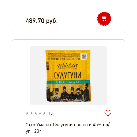
489.70
руб.
(
0
)
Сыр Умалат Сулугуни палочки 45% пл/
уп 120г