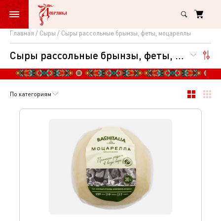
Главная
Сыры
Сыры рассольные брынзы, феты, моцареллы
Сыры
Сыры рассольные брынзы, феты, моцареллы
рассольные
брынзы,
феты,
По категориям
моцареллы