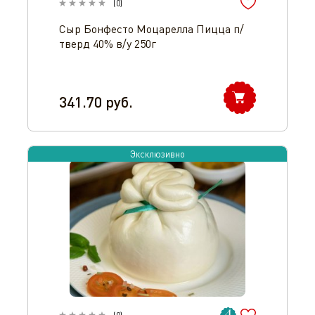
(
0
)
Сыр Бонфесто Моцарелла Пицца п/
тверд 40% в/у 250г
341.70
руб.
Эксклюзивно