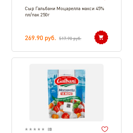
Сыр Гальбани Моцарелла макси 45%
пл/пак 250г
269.90
руб.
517.90
руб.
(
0
)