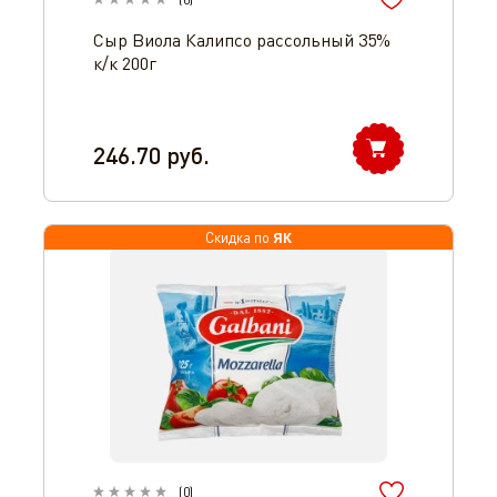
Сыр Виола Калипсо рассольный 35%
к/к 200г
246.70
руб.
ЯК
Скидка по
(
0
)