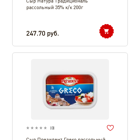
Сыр Натура Традициональ
рассольный 35% к/к 200г
247.70
руб.
(
0
)
Сыр Президент Греко рассольный