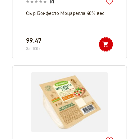
(
0
)
Сыр Бонфесто Моцарелла 40% вес
99.47
За
100
г.