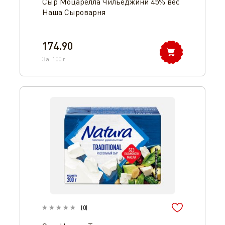
Сыр Моцарелла Чильеджини 45% вес
Наша Сыроварня
174.90
За
100
г.
(
0
)