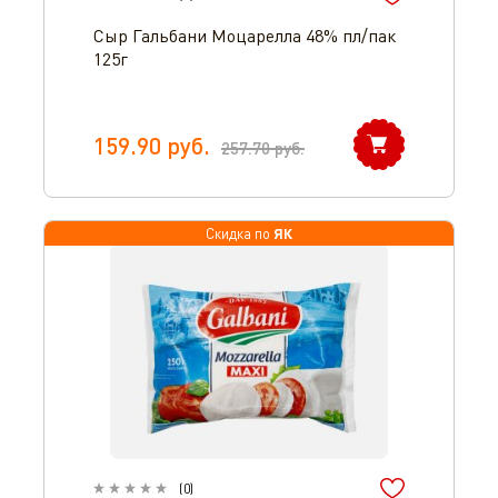
Сыр Гальбани Моцарелла 48% пл/пак
125г
159.90
руб.
257.70
руб.
Оператор 8-800-350-46-10
ЯК
Скидка по
(
0
)