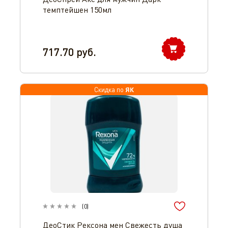
темптейшен 150мл
717.70
руб.
ЯК
Скидка по
(
0
)
ДеоСтик Рексона мен Свежесть душа