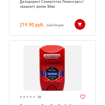
Дезодорант Синергетик Лемонграсс/
эвкалипт ролик 50мл
219.90
руб.
248.70
руб.
(
0
)