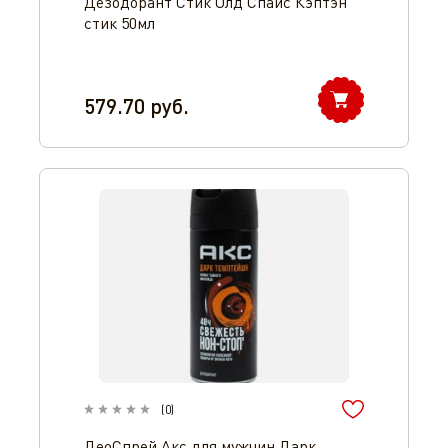
Дезодорант Стик Олд Спайс Кэптэн
стик 50мл
579.70
руб.
(
0
)
ДеоСпрей Акс для мужчин Дарк