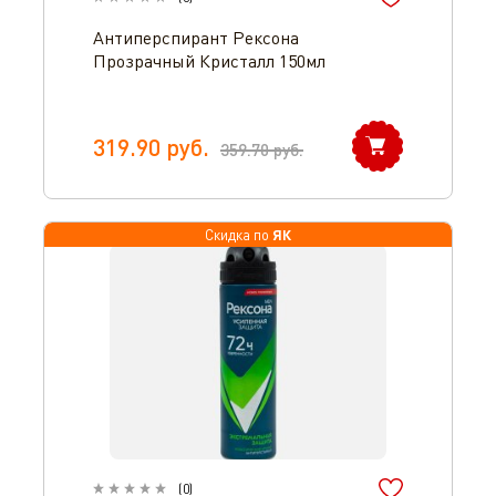
Антиперспирант Рексона
Прозрачный Кристалл 150мл
319.90
руб.
359.70
руб.
ЯК
Скидка по
(
0
)