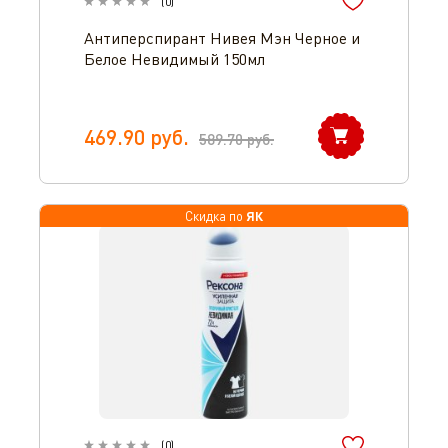
(
0
)
Антиперспирант Нивея Мэн Черное и
Белое Невидимый 150мл
469.90
руб.
589.70
руб.
ЯК
Скидка по
(
0
)