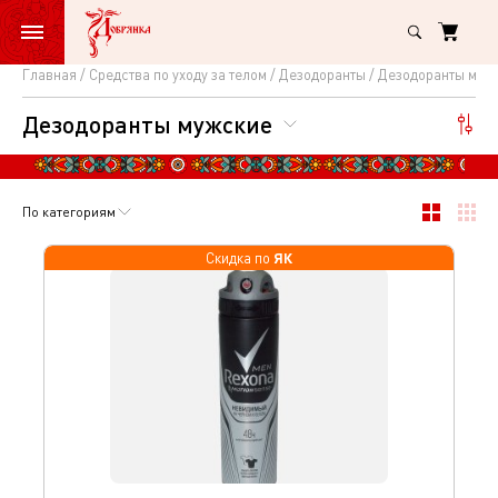
Главная
Средства по уходу за телом
Дезодоранты
Дезодоранты муж
Дезодоранты
Дезодоранты мужские
мужские
По категориям
ЯК
Скидка по