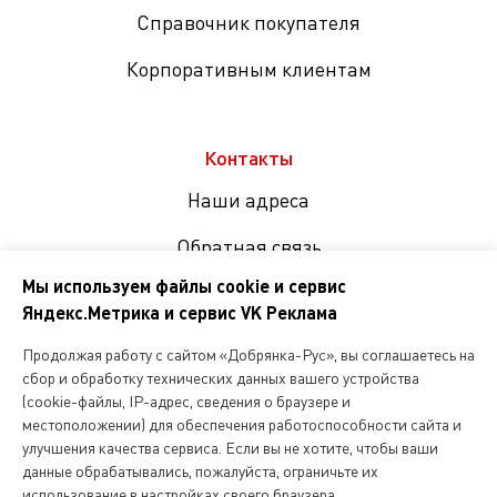
Справочник покупателя
Корпоративным клиентам
Контакты
Наши адреса
Обратная связь
Мы используем файлы cookie и сервис
Яндекс.Метрика и сервис VK Реклама
Мы
в
Продолжая работу с сайтом «Добрянка-Рус», вы соглашаетесь на
соцсетях
сбор и обработку технических данных вашего устройства
(cookie-файлы, IP-адрес, сведения о браузере и
местоположении) для обеспечения работоспособности сайта и
Копирование и любое другое использование информации,
улучшения качества сервиса. Если вы не хотите, чтобы ваши
размещенной на сайте Dobryanka-rus.ru
допускается исключительно с письменного разрешения ООО
данные обрабатывались, пожалуйста, ограничьте их
«Русская поварня»
использование в настройках своего браузера.