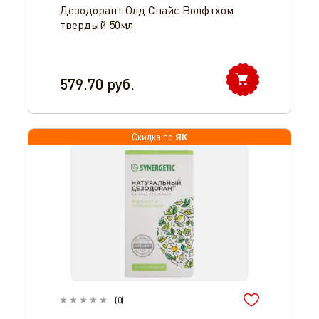
Дезодорант Олд Спайс Волфтхом
твердый 50мл
579.70
руб.
ЯК
Скидка по
(
0
)