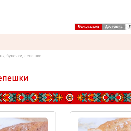
Д
Самовывоз
Доставка
ты, булочки, лепешки
лепешки