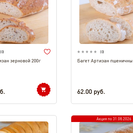
(
0
)
(
0
)
изан зерновой 200г
Багет Артизан пшеничны
б.
62.00
руб.
Акция по
31.08.2026