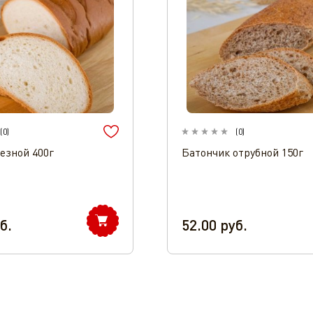
(
0
)
(
0
)
езной 400г
Батончик отрубной 150г
б.
52.00
руб.