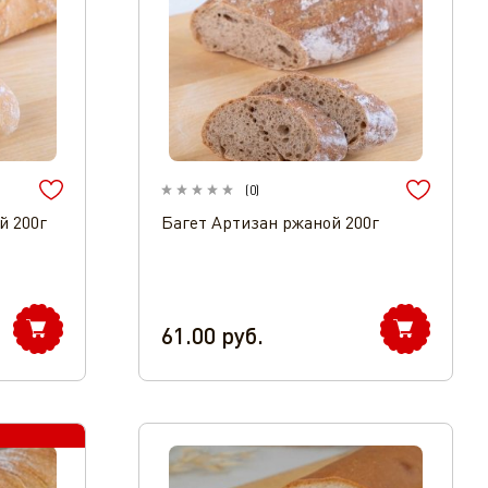
(
0
)
й 200г
Багет Артизан ржаной 200г
61.00
руб.