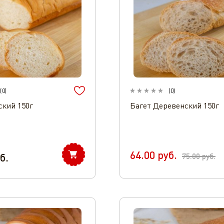
(
0
)
(
0
)
ский 150г
Багет Деревенский 150г
64.00
руб.
б.
75.00
руб.