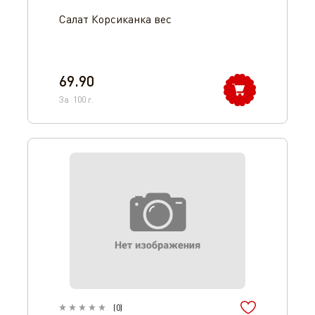
Салат Корсиканка вес
69.90
За
100
г.
(
0
)