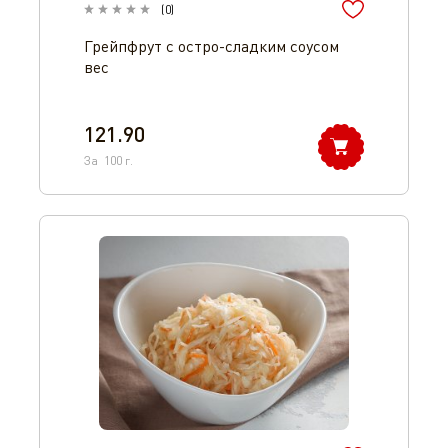
(
0
)
Грейпфрут с остро-сладким соусом
вес
121.90
За
100
г.