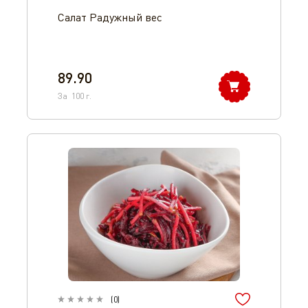
Салат Радужный вес
89.90
За
100
г.
(
0
)