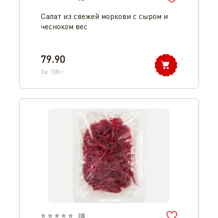
Салат из свежей моркови с сыром и
чесноком вес
79.90
За
100
г.
(
0
)