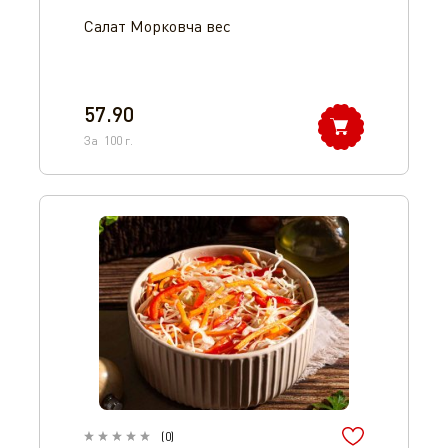
Салат Морковча вес
57.90
За
100
г.
(
0
)