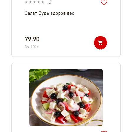
(
0
)
Салат Будь здоров вес
79.90
За
100
г.