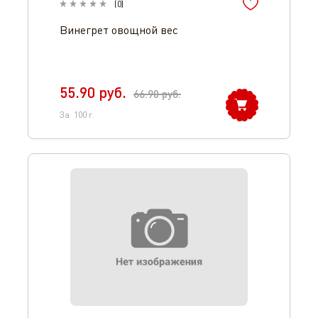
(
0
)
Винегрет овощной вес
55.90
руб.
66.90
руб.
За
100
г.