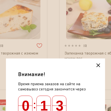
(
0
)
(
0
)
 творожная с изюмом
Запеканка творожная с я
маком вес
Внимание!
109.90
За
100
г.
Время приема заказов на сайте на
самовывоз сегодня закончится через
:
0
1
3
кция по
31.08.2026