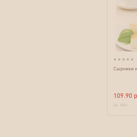
Сырники и
109.90
р
За
100
г.