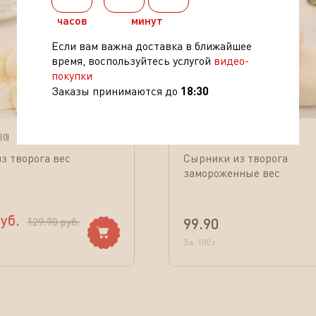
часов
минут
Если вам важна доставка в ближайшее
время, воспользуйтесь услугой
видео-
покупки
18:30
Заказы принимаются до
(
0
)
(
0
)
з творога вес
Сырники из творога
замороженные вес
уб.
99.90
129.90
руб.
За
100
г.