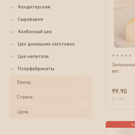
Кондитерская
Сыроварня
Колбасный цех
Цех домашних заготовок
Цех напитков
Запеканка
Полуфабрикаты
вес
Бренд
99.90
Страна
За
100
г.
Цена
А