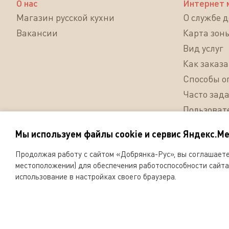
О нас
Интернет 
Магазин русской кухни
О службе 
Вакансии
Карта зон
Вид услуг
Как заказа
Способы о
Часто зад
Пользоват
Согласие 
Мы используем файлы cookie и сервис Яндекс.Ме
персональ
Продолжая работу с сайтом «Добрянка-Рус», вы соглашаетес
Мы
местоположении) для обеспечения работоспособности сайта 
в
использование в настройках своего браузера.
соцсетях
ООО «Русская поварня» 2026
Копирование и любое 
ООО «Русская поварн