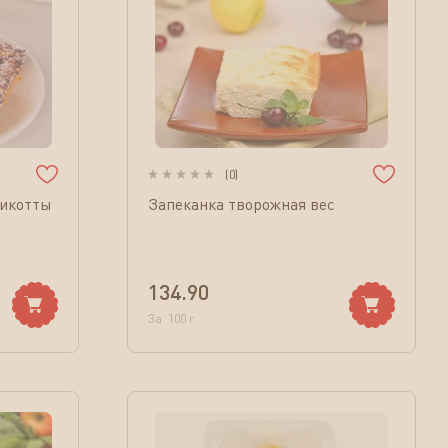
(
0
)
рикотты
Запеканка творожная вес
134.90
За
100
г.