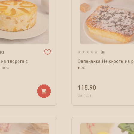
(
0
)
(
0
)
 из творога с
Запеканка Нежность из 
 вес
вес
115.90
За
100
г.