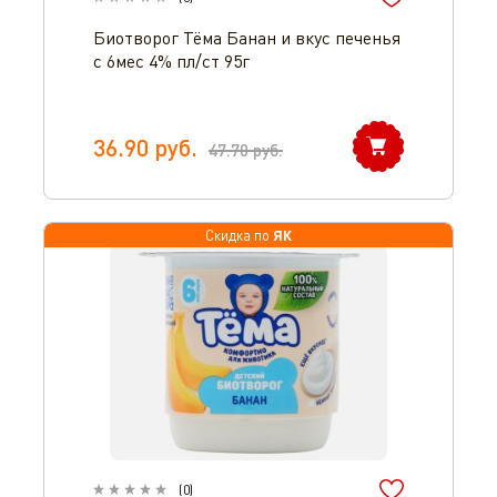
Биотворог Тёма Банан и вкус печенья
с 6мес 4% пл/ст 95г
36.90
руб.
47.70
руб.
ЯК
Скидка по
(
0
)