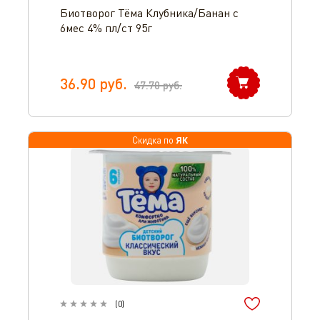
Биотворог Тёма Клубника/Банан с
6мес 4% пл/ст 95г
36.90
руб.
47.70
руб.
ЯК
Скидка по
(
0
)