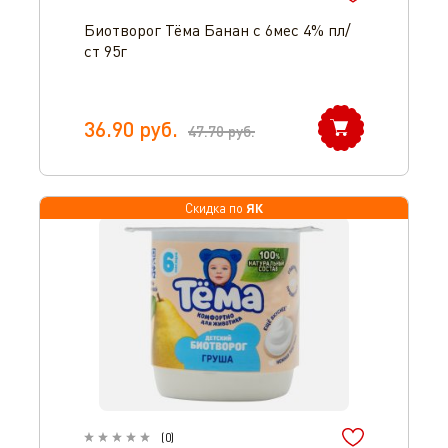
Биотворог Тёма Банан с 6мес 4% пл/
ст 95г
36.90
руб.
47.70
руб.
ЯК
Скидка по
(
0
)