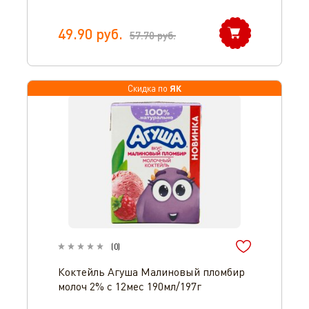
49.90
руб.
57.70
руб.
ЯК
Скидка по
(
0
)
Коктейль Агуша Малиновый пломбир
молоч 2% с 12мес 190мл/197г