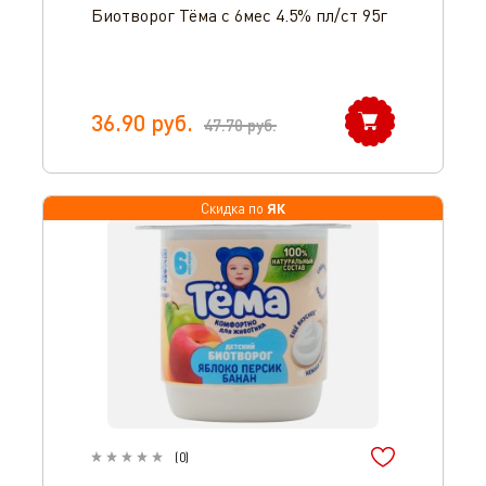
Биотворог Тёма с 6мес 4.5% пл/ст 95г
36.90
руб.
47.70
руб.
ЯК
Скидка по
(
0
)