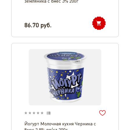
земляника с 8мес 3% 200г
86.70
руб.
(
0
)
Йогурт Молочная кухня Черника с
8мес 2.9% пл/ст 200г