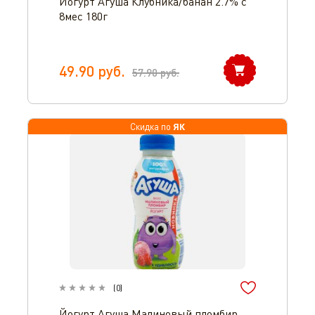
Йогурт Агуша Клубника/банан 2.7% с
8мес 180г
49.90
руб.
57.90
руб.
ЯК
Скидка по
(
0
)
Йогурт Агуша Малиновый пломбир