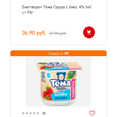
Биотворог Тёма Груша с 6мес 4% пл/
ст 95г
36.90
руб.
47.70
руб.
Оператор 8-800-350-46-10
ЯК
Скидка по
(
0
)