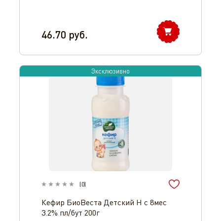
46.70
руб.
Эксклюзивно
(
0
)
Кефир БиоВеста Детский Н с 8мес
3.2% пл/бут 200г