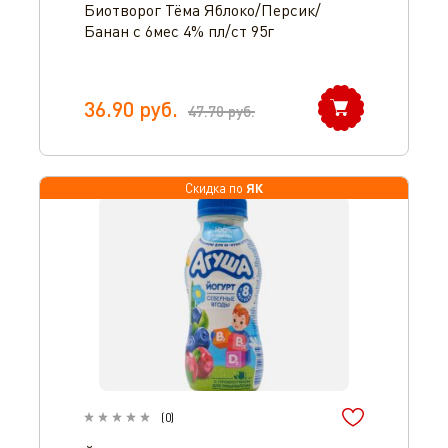
Биотворог Тёма Яблоко/Персик/
Банан с 6мес 4% пл/ст 95г
36.90
руб.
47.70
руб.
ЯК
Скидка по
(
0
)