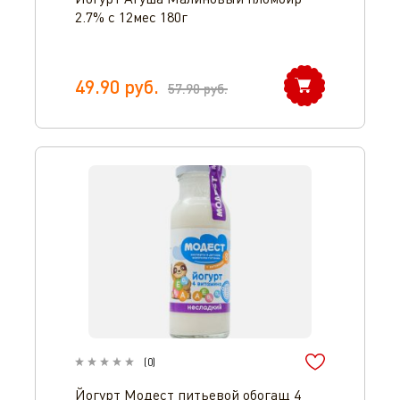
2.7% с 12мес 180г
49.90
руб.
57.90
руб.
(
0
)
Йогурт Модест питьевой обогащ 4