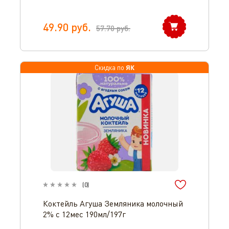
49.90
руб.
57.70
руб.
ЯК
Скидка по
(
0
)
Коктейль Агуша Земляника молочный
2% с 12мес 190мл/197г