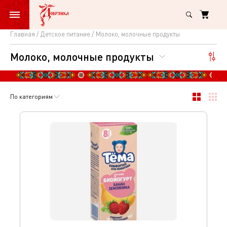
Главная
Детское питание
Молоко, молочные продукты
Молоко,
Молоко, молочные продукты
молочные
продукты
По категориям