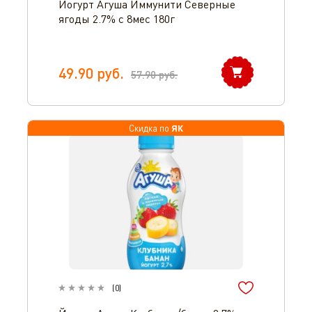
Йогурт Агуша Иммунити Северные
ягоды 2.7% с 8мес 180г
49.90
руб.
57.90
руб.
ЯК
Скидка по
(
0
)