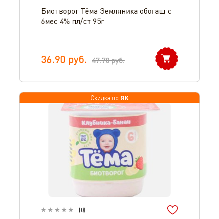
Биотворог Тёма Земляника обогащ с
6мес 4% пл/ст 95г
36.90
руб.
47.70
руб.
ЯК
Скидка по
(
0
)