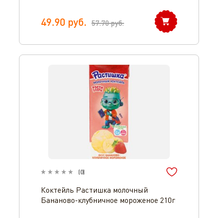
49.90
руб.
57.70
руб.
(
0
)
Коктейль Растишка молочный
Бананово-клубничное мороженое 210г