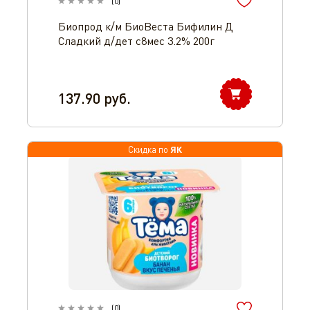
(
0
)
Биопрод к/м БиоВеста Бифилин Д
Сладкий д/дет с8мес 3.2% 200г
137.90
руб.
ЯК
Скидка по
(
0
)