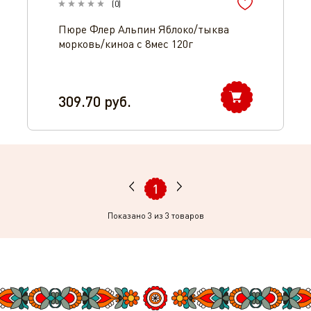
(
0
)
Пюре Флер Альпин Яблоко/тыква
морковь/киноа c 8мес 120г
309.70
руб.
1
Показано
3
из 3 товаров