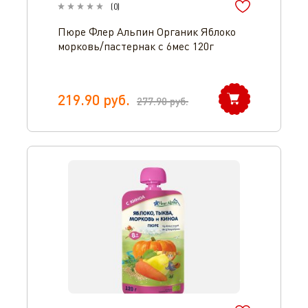
(
0
)
Пюре Флер Альпин Органик Яблоко
морковь/пастернак c 6мес 120г
219.90
руб.
277.90
руб.