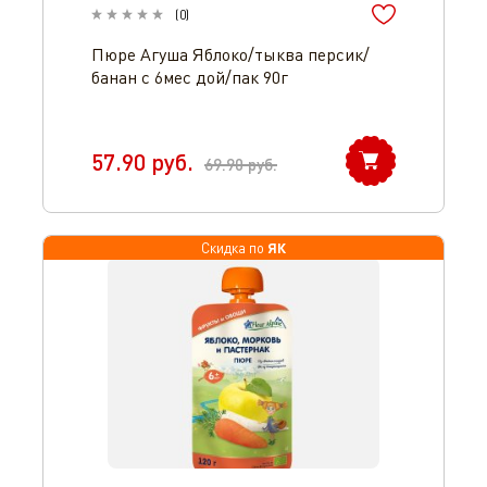
(
0
)
Пюре Агуша Яблоко/тыква персик/
банан с 6мес дой/пак 90г
57.90
руб.
69.90
руб.
ЯК
Скидка по