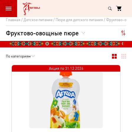
Главная
Детское питание
Пюре для детского питания
Фруктово-ово
Фруктово-
Фруктово-овощные пюре
овощные
пюре
По категориям
Акция по
31.12.2026