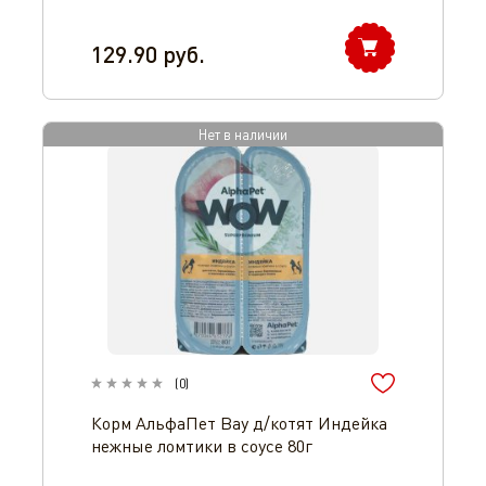
129.90
руб.
Нет в наличии
(
0
)
Корм АльфаПет Вау д/котят Индейка
нежные ломтики в соусе 80г