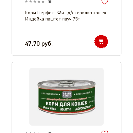
(
0
)
Корм Перфект Фит д/стерилиз кошек
Индейка паштет пауч 75г
47.70
руб.