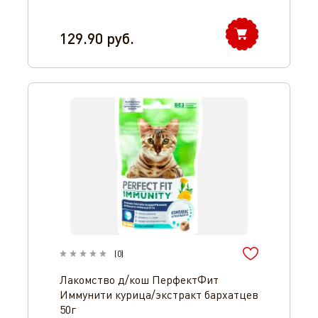
129.90
руб.
(
0
)
Лакомство д/кош ПерфектФит
Иммунити курица/экстракт бархатцев
50г