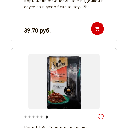
Корм Феликс Сенсейшнс с индейкой в
соусе со вкусом бекона пауч 75г
39.70
руб.
(
0
)
Корм Шеба Говядина и кролик