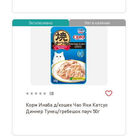
Эксклюзивно
Нет в наличии
(
0
)
Корм Инаба д/кошек Чао Яки Катсуо
Диннер Тунец/гребешок пауч 50г