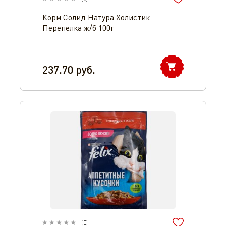
Корм Солид Натура Холистик
Перепелка ж/б 100г
237.70
руб.
(
0
)