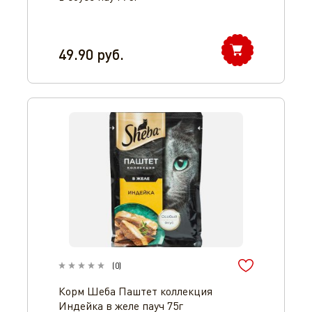
49.90
руб.
(
0
)
Корм Шеба Паштет коллекция
Индейка в желе пауч 75г