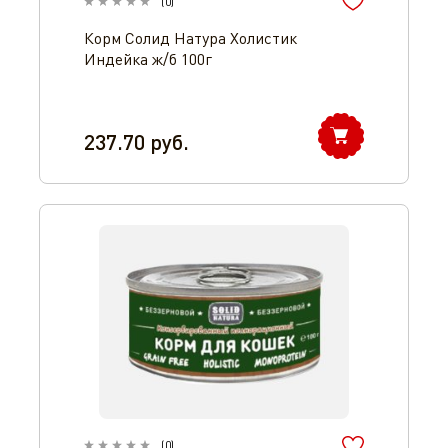
(
0
)
Корм Солид Натура Холистик
Индейка ж/б 100г
237.70
руб.
(
0
)