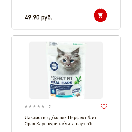
49.90
руб.
(
0
)
Лакомство д/кошек Перфект Фит
Орал Каре курица/мята пауч 50г