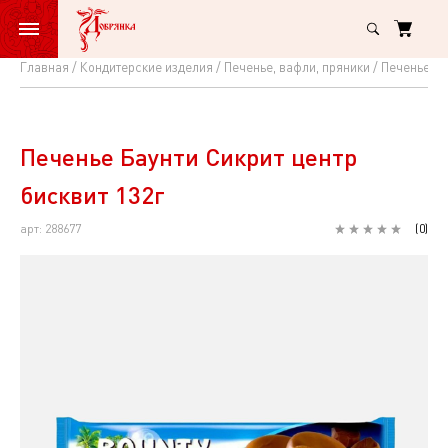
Главная
Кондитерские изделия
Печенье, вафли, пряники
Печенье
П
Печенье
Баунти
Сикрит
Печенье Баунти Сикрит центр
центр
бисквит 132г
бисквит
арт: 288677
(
0
)
132г