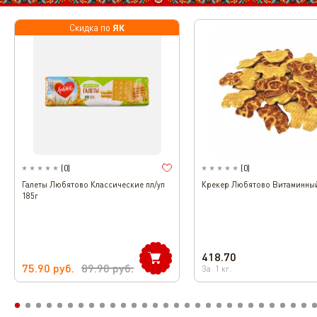
ЯК
Скидка по
(
0
)
(
0
)
Галеты Любятово Классические пл/уп
Крекер Любятово Витаминный
185г
418.70
75.90
руб.
89.90
руб.
За
1
кг.