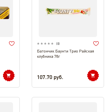
(
0
)
Батончик Баунти Трио Райская
клубника 78г
107.70
руб.