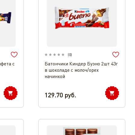
(
0
)
фета с
Батончики Киндер Буэно 2шт 43г
в шоколаде с молоч/орех
начинкой
129.70
руб.