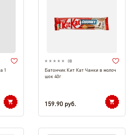
(
0
)
а 1
Батончик Кит Кат Чанки в молоч
шок 40г
159.90
руб.