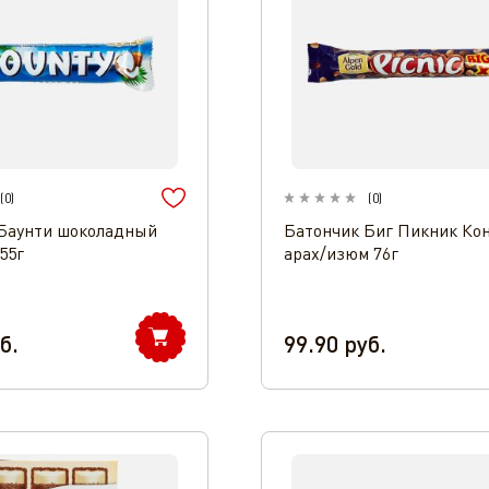
(
0
)
(
0
)
Баунти шоколадный
Батончик Биг Пикник Кон
55г
арах/изюм 76г
б.
99.90
руб.