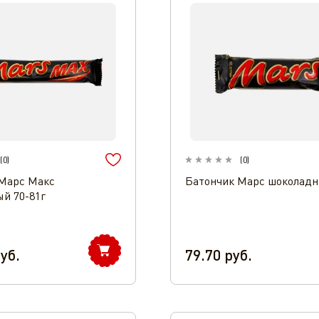
(
0
)
(
0
)
Марс Макс
Батончик Марс шоколадн
й 70-81г
уб.
79.70
руб.