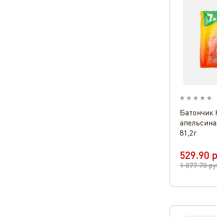
Батончик 
апельсина
81,2г
529.90
р
1 077.70
ру