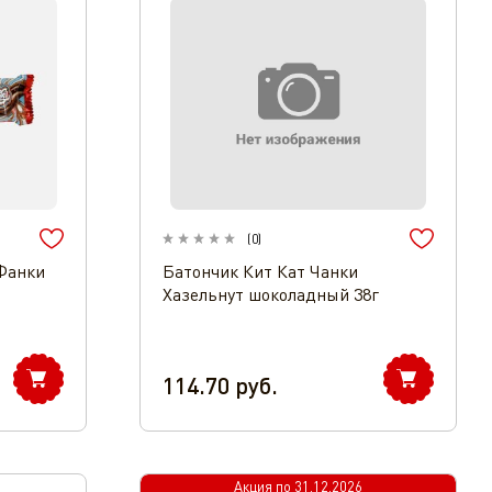
(
0
)
Фанки
Батончик Кит Кат Чанки
Хазельнут шоколадный 38г
114.70
руб.
Акция по
31.12.2026