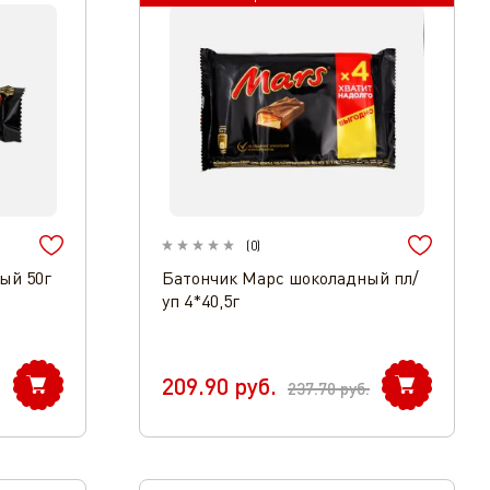
(
0
)
ый 50г
Батончик Марс шоколадный пл/
уп 4*40,5г
209.90
руб.
237.70
руб.