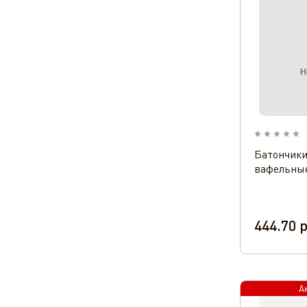
Батончики
вафельные
444.70
р
А