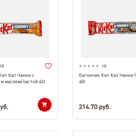
(
0
)
(
0
)
Кит Кат Чанки с
Батончик Кит Кат Чанки 
м маслом/пастой 42г
40г
уб.
214.70
руб.