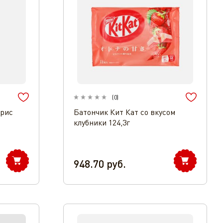
(
0
)
Трис
Батончик Кит Кат со вкусом
клубники 124,3г
948.70
руб.