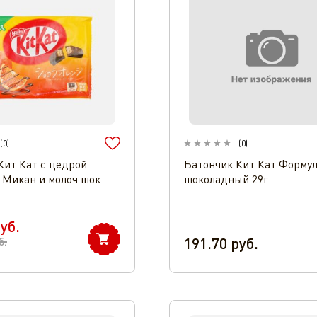
(
0
)
(
0
)
Кит Кат с цедрой
Батончик Кит Кат Формул
 Микан и молоч шок
шоколадный 29г
уб.
191.70
руб.
б.