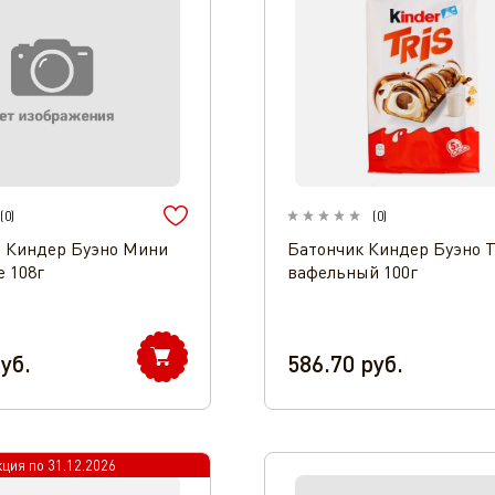
(
0
)
(
0
)
 Киндер Буэно Мини
Батончик Киндер Буэно 
 108г
вафельный 100г
уб.
586.70
руб.
кция по
31.12.2026