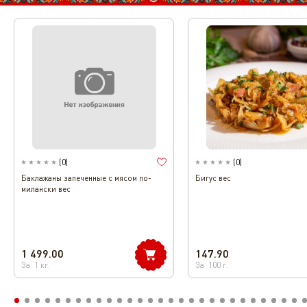
(
0
)
(
0
)
Баклажаны запеченные с мясом по-
Бигус вес
милански вес
1 499.00
147.90
За
1
кг.
За
100
г.