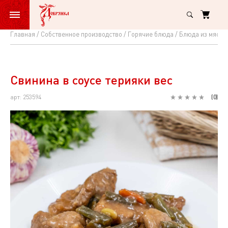
Главная
Собственное производство
Горячие блюда
Блюда из мяса
Свинина
в
соусе
Свинина в соусе терияки вес
терияки
арт: 253594
(
0
)
вес