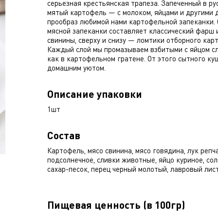
серьезная крестьянская трапеза. Запеченный в ру
мятый картофель — с молоком, яйцами и другими
прообраз любимой нами картофельной запеканки.
мясной запеканки составляет классический фарш 
свинины, сверху и снизу — ломтики отборного кар
Каждый слой мы промазываем взбитыми с яйцом с
как в картофельном гратене. От этого сытного ку
домашним уютом.
Описание упаковки
1шт
Состав
Картофель, мясо свинина, мясо говядина, лук репч
подсолнечное, сливки животные, яйцо куриное, соль
сахар-песок, перец черный молотый, лавровый лист
Пищевая ценность (в 100гр)