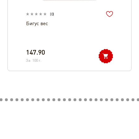
(
0
)
Бигус вес
147.90
За
100
г.