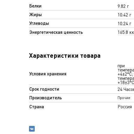
Белки
9.82 г
Жиры
10.42 г
Углеводы
10.24 г
Энергетическая ценность
165.8 к
Характеристики товара
при
темпер
Условия хранения
+4±2°С;
темпер
+18±3°
Срок годности
24 Часо
Производитель
Прочие
Страна
Россия