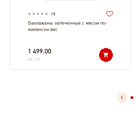
(
0
)
Баклажаны запеченные с мясом по-
милански вес
1 499.00
За
1
кг.