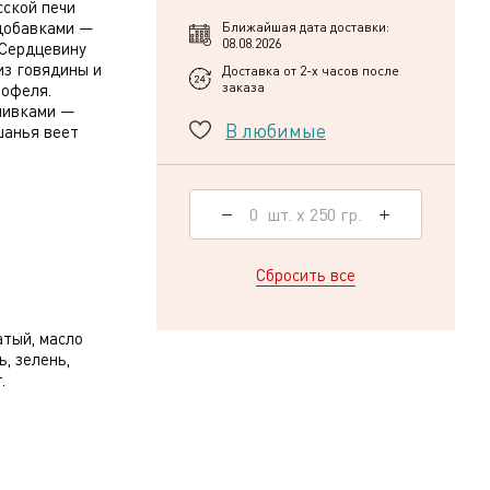
сской печи
 добавками —
Ближайшая дата доставки:
08.08.2026
 Сердцевину
из говядины и
Доставка от 2-х часов после
заказа
тофеля.
ливками —
В любимые
шанья веет
0
шт.
х
250
гр.
Сбросить все
атый, масло
, зелень,
.