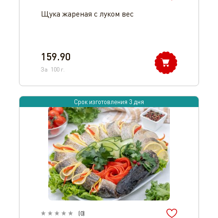
Щука жареная с луком вес
159.90
За
100
г.
Срок изготовления 3 дня
(
0
)