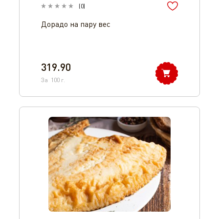
(
0
)
Дорадо на пару вес
319.90
За
100
г.