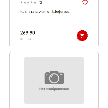
(
0
)
Котлета щучья от Шефа вес
269.90
За
100
г.