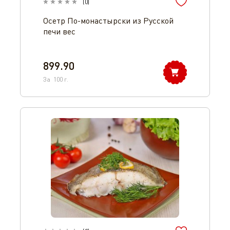
(
0
)
Осетр По-монастырски из Русской
печи вес
899.90
За
100
г.