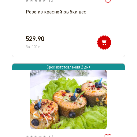
(
0
)
Розе из красной рыбки вес
529.90
За
100
г.
Срок изготовления 2 дня