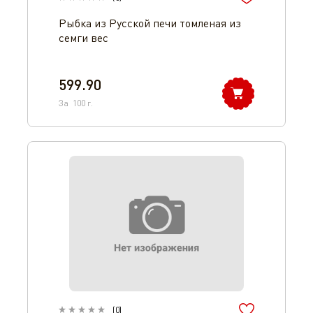
Рыбка из Русской печи томленая из
семги вес
599.90
За
100
г.
(
0
)