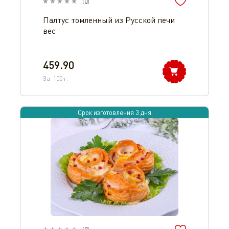
(
0
)
Палтус томленный из Русской печи
вес
459.90
За
100
г.
Срок изготовления 3 дня