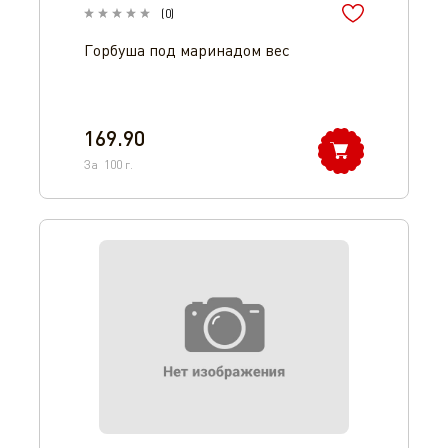
(
0
)
Горбуша под маринадом вес
169.90
За
100
г.