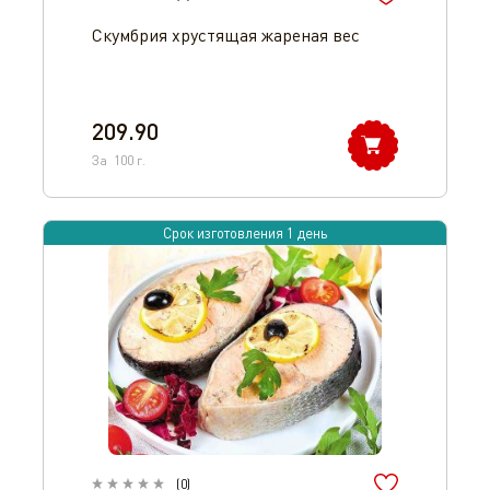
Скумбрия хрустящая жареная вес
209.90
За
100
г.
Срок изготовления 1 день
(
0
)