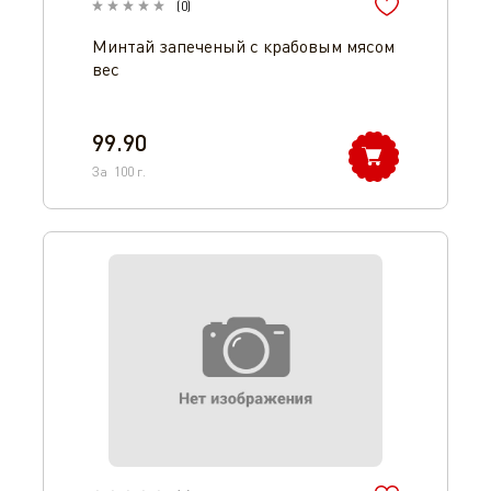
(
0
)
Минтай запеченый с крабовым мясом
вес
99.90
За
100
г.