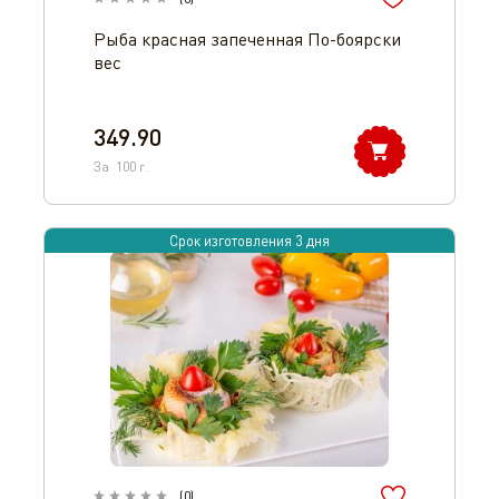
Рыба красная запеченная По-боярски
вес
349.90
За
100
г.
Срок изготовления 3 дня
(
0
)