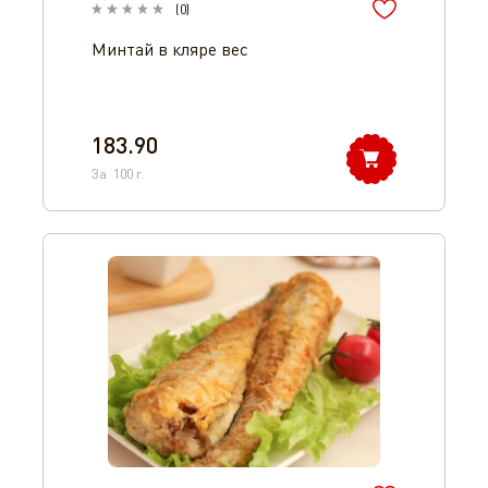
(
0
)
Минтай в кляре вес
183.90
За
100
г.