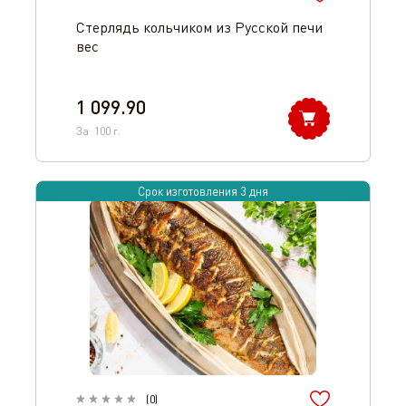
Стерлядь кольчиком из Русской печи
вес
1 099.90
За
100
г.
Срок изготовления 3 дня
(
0
)