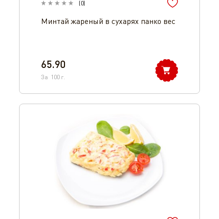
(
0
)
Минтай жареный в сухарях панко вес
65.90
За
100
г.