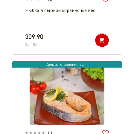
Рыбка в сырной корзиночке вес
309.90
За
100
г.
Срок изготовления 3 дня
(
0
)