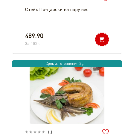
Стейк По-царски на пару вес
489.90
За
100
г.
Срок изготовления 3 дня
(
0
)