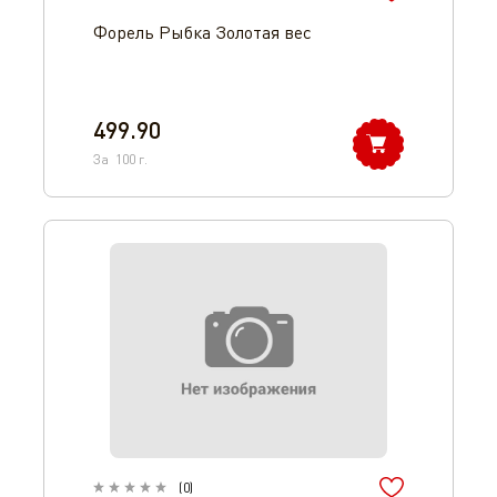
Форель Рыбка Золотая вес
499.90
За
100
г.
(
0
)