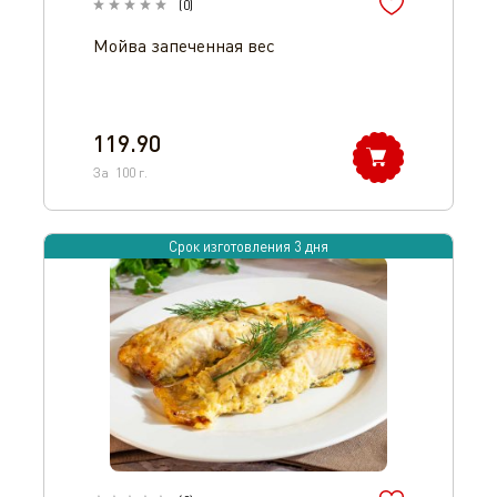
(
0
)
Мойва запеченная вес
119.90
За
100
г.
Срок изготовления 3 дня