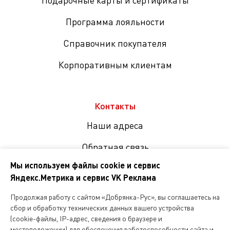
Подарочные карты и сертификаты
Программа лояльности
Справочник покупателя
Корпоративным клиентам
Контакты
Наши адреса
Обратная связь
Мы используем файлы cookie и сервис
Яндекс.Метрика и сервис VK Реклама
Мы
в
Продолжая работу с сайтом «Добрянка-Рус», вы соглашаетесь на
соцсетях
сбор и обработку технических данных вашего устройства
(cookie-файлы, IP-адрес, сведения о браузере и
местоположении) для обеспечения работоспособности сайта и