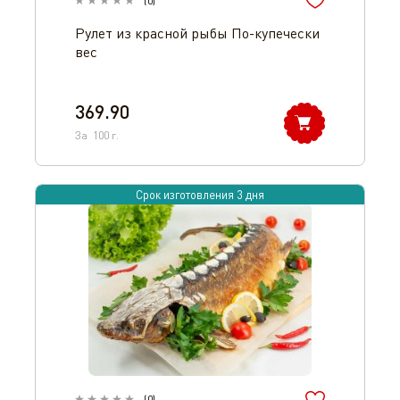
(
0
)
Рулет из красной рыбы По-купечески
вес
369.90
За
100
г.
Срок изготовления 3 дня
(
0
)