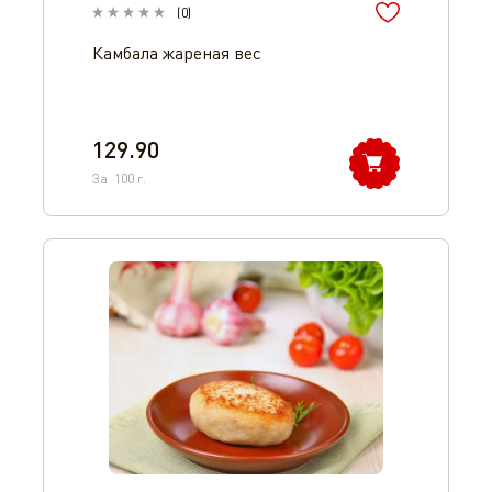
(
0
)
Камбала жареная вес
129.90
За
100
г.
Оператор 8-800-350-46-10