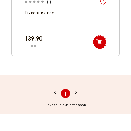
(
0
)
Тыковник вес
139.90
За
100
г.
1
Показано
5
из 5 товаров