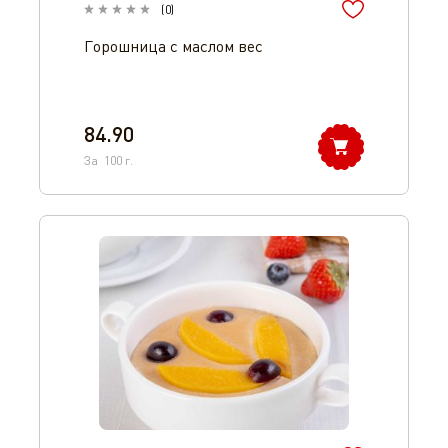
(
0
)
Горошница с маслом вес
84.90
За
100
г.