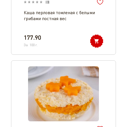
(
0
)
Каша перловая томленая с белыми
грибами постная вес
177.90
За
100
г.