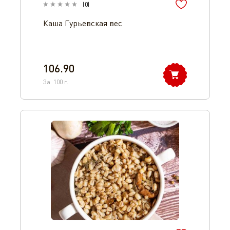
(
0
)
Каша Гурьевская вес
106.90
За
100
г.