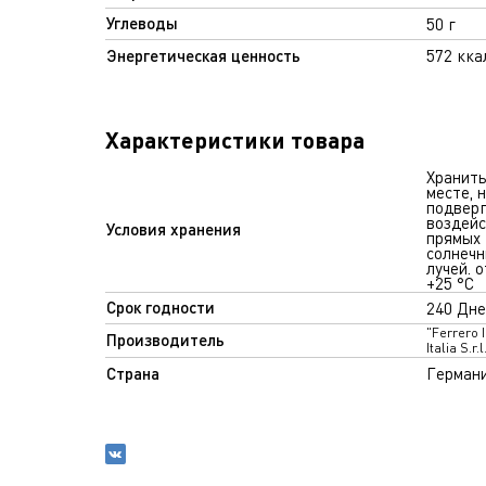
Углеводы
50 г
Энергетическая ценность
572 кка
Характеристики товара
Хранить
месте, 
подвер
воздей
Условия хранения
прямых
солнечн
лучей. о
+25 °C
Срок годности
240 Дне
"Ferrero 
Производитель
Italia S.r.l
Страна
Герман