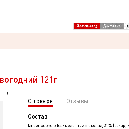
Д
Самовывоз
Доставка
вогодний 121г
(
0
)
О товаре
Отзывы
Состав
kinder bueno bites: молочный шоколад 31% (сахар, 