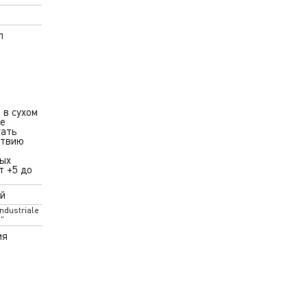
л
 в сухом
не
гать
ствию
ых
т +5 до
й
Industriale
."
ия