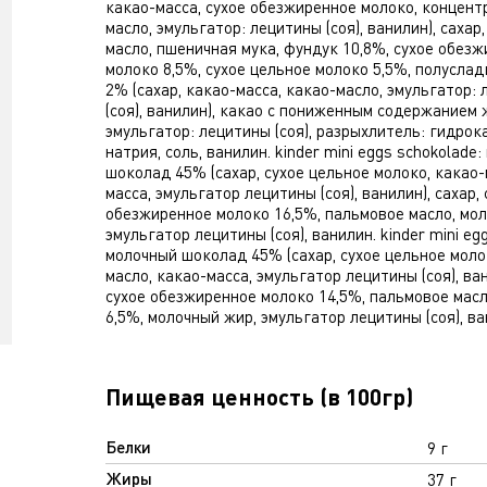
какао-масса, сухое обезжиренное молоко, концен
масло, эмульгатор: лецитины (соя), ванилин), сахар
масло, пшеничная мука, фундук 10,8%, сухое обез
молоко 8,5%, сухое цельное молоко 5,5%, полусла
2% (сахар, какао-масса, какао-масло, эмульгатор:
(соя), ванилин), какао с пониженным содержанием 
эмульгатор: лецитины (соя), разрыхлитель: гидрок
натрия, соль, ванилин. kinder mini eggs schokolade
шоколад 45% (сахар, сухое цельное молоко, какао-
масса, эмульгатор лецитины (соя), ванилин), сахар, 
обезжиренное молоко 16,5%, пальмовое масло, мол
эмульгатор лецитины (соя), ванилин. kinder mini eg
молочный шоколад 45% (сахар, сухое цельное моло
масло, какао-масса, эмульгатор лецитины (соя), ван
сухое обезжиренное молоко 14,5%, пальмовое масл
6,5%, молочный жир, эмульгатор лецитины (соя), ва
Пищевая ценность (в 100гр)
Белки
9 г
Жиры
37 г