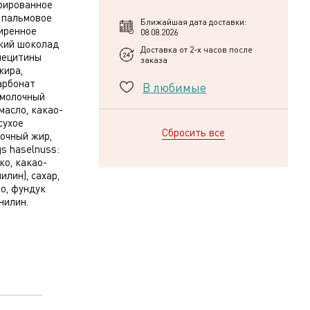
трированное
, пальмовое
Ближайшая дата доставки:
жиренное
08.08.2026
дкий шоколад
Доставка от 2-х часов после
 лецитины
заказа
жира,
арбонат
В любимые
: молочный
масло, какао-
сухое
Сбросить все
очный жир,
gs haselnuss:
ко, какао-
илин), сахар,
о, фундук
нилин.