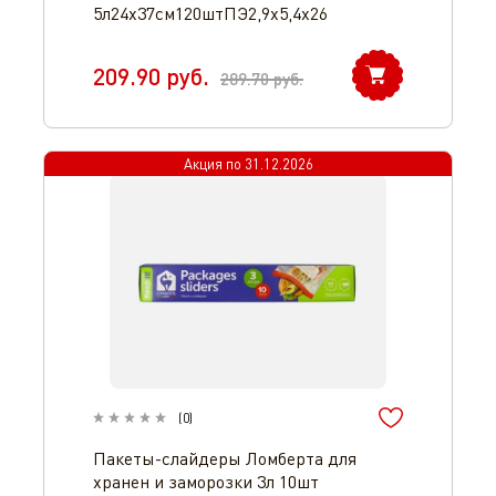
5л24х37см120штПЭ2,9х5,4х26
209.90
руб.
289.70
руб.
Акция по
31.12.2026
(
0
)
Пакеты-слайдеры Ломберта для
хранен и заморозки 3л 10шт