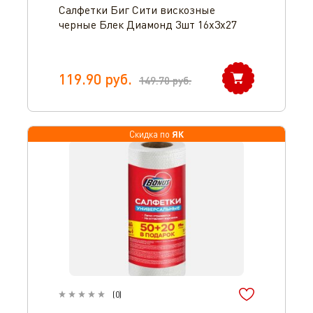
Салфетки Биг Сити вискозные
черные Блек Диамонд 3шт 16х3х27
119.90
руб.
149.70
руб.
ЯК
Скидка по
(
0
)