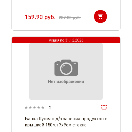
159.90
руб.
237.80
руб.
Акция по
31.12.2026
(
0
)
Банка Купман д/хранения продуктов с
крышкой 150мл 7х9см стекло