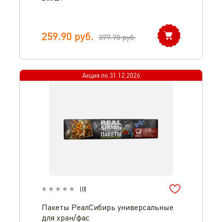
259.90
руб.
377.70
руб.
Акция по
31.12.2026
(
0
)
Пакеты РеалСибирь универсальные
для хран/фас