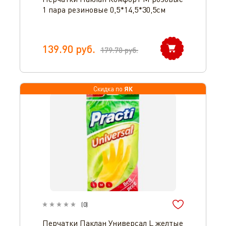
1 пара резиновые 0,5*14,5*30,5см
139.90
руб.
179.70
руб.
ЯК
Скидка по
(
0
)
Перчатки Паклан Универсал L желтые