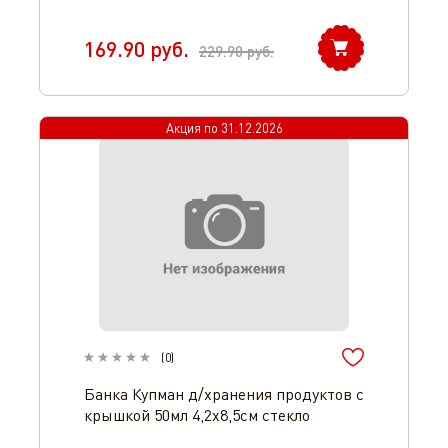
169.90
руб.
229.90
руб.
Акция по
31.12.2026
(
0
)
Банка Купман д/хранения продуктов с
крышкой 50мл 4,2х8,5см стекло