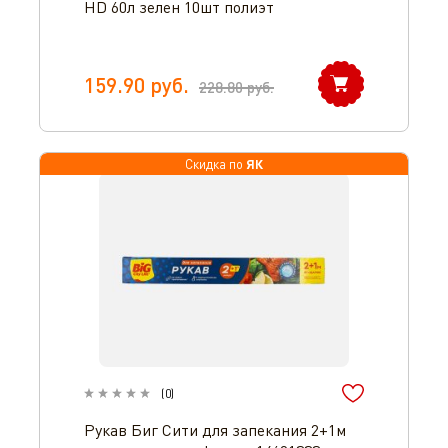
HD 60л зелен 10шт полиэт
159.90
руб.
228.80
руб.
ЯК
Скидка по
(
0
)
Рукав Биг Сити для запекания 2+1м