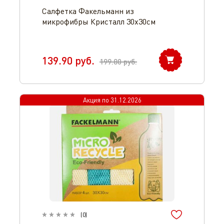
Салфетка Факельманн из
микрофибры Кристалл 30х30см
139.90
руб.
199.80
руб.
Акция по
31.12.2026
(
0
)