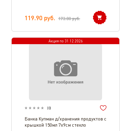
119.90
руб.
173.80
руб.
Акция по
31.12.2026
(
0
)
Банка Купман д/хранения продуктов с
крышкой 150мл 7х9см стекло