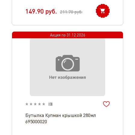
149.90
руб.
211.70
руб.
Акция по
31.12.2026
(
0
)
Бутылка Купман крышкой 280мл
695000020