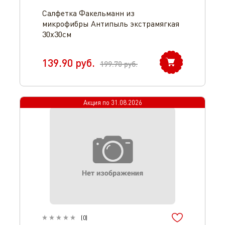
Салфетка Факельманн из
микрофибры Антипыль экстрамягкая
30х30см
139.90
руб.
199.70
руб.
Оператор 8-800-350-46-10
Акция по
31.08.2026
(
0
)