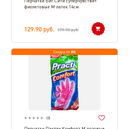
Перчатки Биг Сити суперчувствит
фиолетовые M латек 14см
129.90
руб.
179.90
руб.
ЯК
Скидка по
(
0
)
Перчатки Паклан Комфорт M розовые