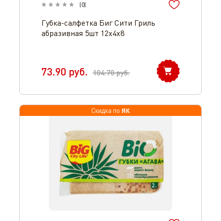
(
0
)
Губка-салфетка Биг Сити Гриль
абразивная 5шт 12х4х8
73.90
руб.
104.70
руб.
ЯК
Скидка по