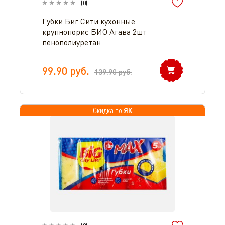
(
0
)
Губки Биг Сити кухонные
крупнопорис БИО Агава 2шт
пенополиуретан
99.90
руб.
139.90
руб.
ЯК
Скидка по