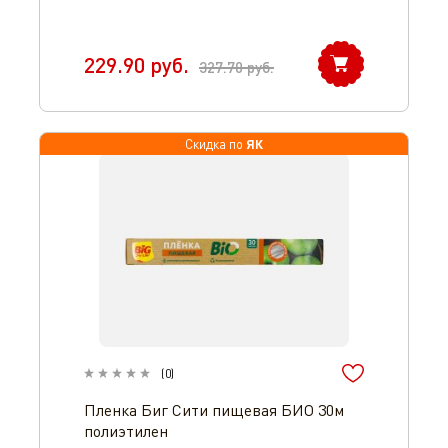
229.90
руб.
327.70
руб.
ЯК
Скидка по
(
0
)
Пленка Биг Сити пищевая БИО 30м
полиэтилен