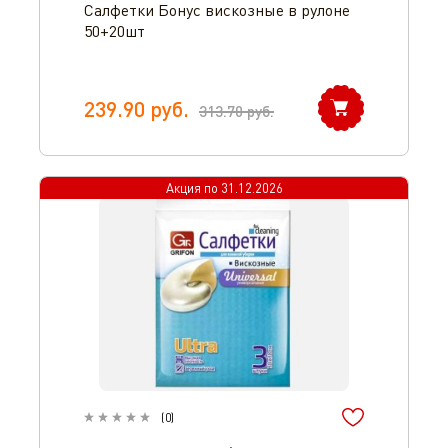
Салфетки Бонус вискозные в рулоне
50+20шт
239.90
руб.
313.70
руб.
Акция по
31.12.2026
(
0
)