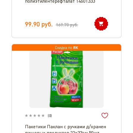
полиэтилентерефталат 14601333
99.90
руб.
169.70
руб.
ЯК
Скидка по
(
0
)
Пакетики Паклан с ручками д/хранен
пищевых продуктов 22х33см 50шт