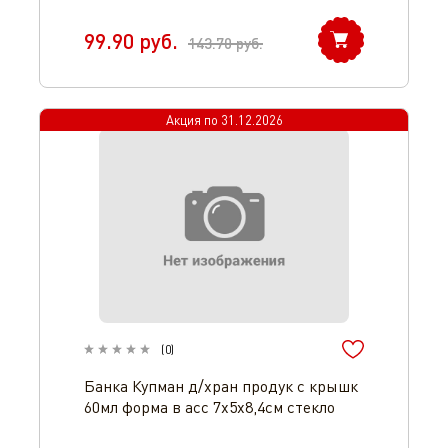
99.90
руб.
143.70
руб.
Акция по
31.12.2026
(
0
)
Банка Купман д/хран продук с крышк
60мл форма в асс 7х5х8,4см стекло