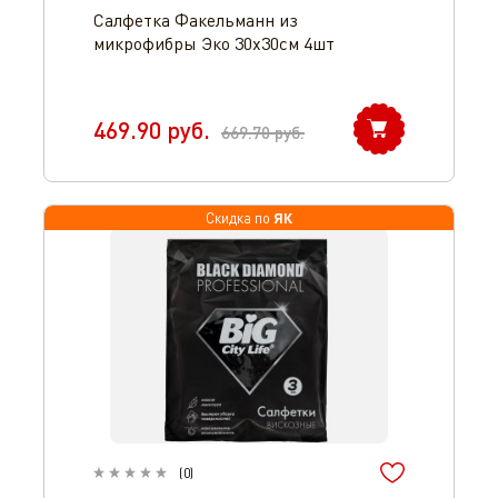
Салфетка Факельманн из
микрофибры Эко 30х30см 4шт
469.90
руб.
669.70
руб.
ЯК
Скидка по
(
0
)