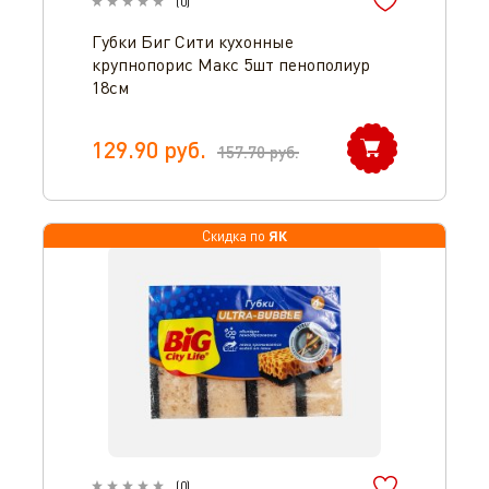
(
0
)
Губки Биг Сити кухонные
крупнопорис Макс 5шт пенополиур
18см
129.90
руб.
157.70
руб.
ЯК
Скидка по
(
0
)