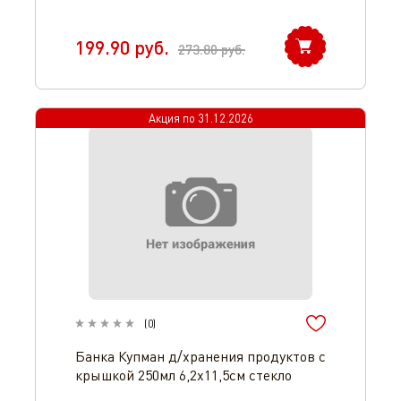
199.90
руб.
273.80
руб.
Акция по
31.12.2026
(
0
)
Банка Купман д/хранения продуктов с
крышкой 250мл 6,2х11,5см стекло