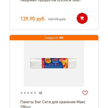
139.90
руб.
169.70
руб.
ЯК
Скидка по
(
0
)
Пакеты Биг Сити для хранения Макс
250шт