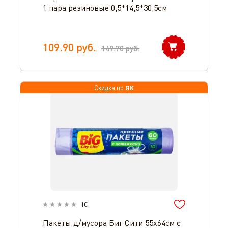
1 пара резиновые 0,5*14,5*30,5см
109.90
руб.
149.70
руб.
ЯК
Скидка по
(
0
)
Пакеты д/мусора Биг Сити 55х64см с