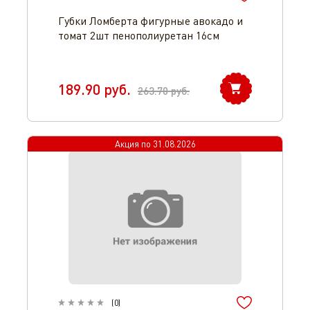
Губки Ломберта фигурные авокадо и
томат 2шт пенополиуретан 16см
189.90
руб.
263.70
руб.
Акция по
31.08.2026
(
0
)