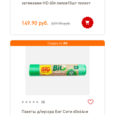
затяжками HD 60л лилов10шт полиэт
149.90
руб.
227.70
руб.
ЯК
Скидка по
(
0
)
Пакеты д/мусора Биг Сити 60х64см