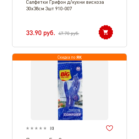
Салфетки Грифон д/кухни вискоза
30х38см 3шт 910-007
33.90
руб.
47.70
руб.
ЯК
Скидка по
(
0
)