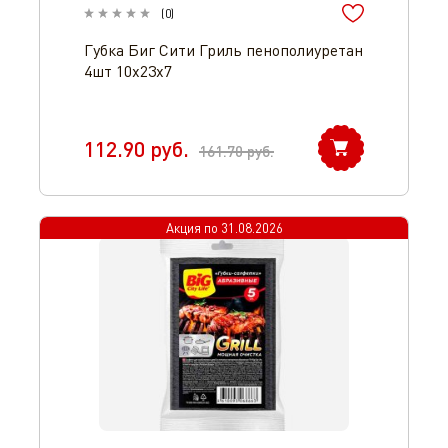
(
0
)
Губка Биг Сити Гриль пенополиуретан
4шт 10х23х7
112.90
руб.
161.70
руб.
Акция по
31.08.2026