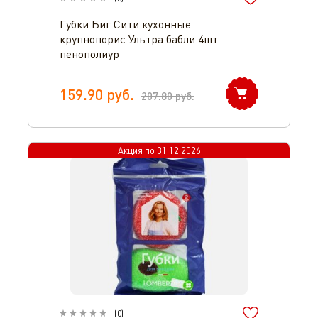
Губки Биг Сити кухонные
крупнопорис Ультра бабли 4шт
пенополиур
159.90
руб.
207.80
руб.
Акция по
31.12.2026
(
0
)