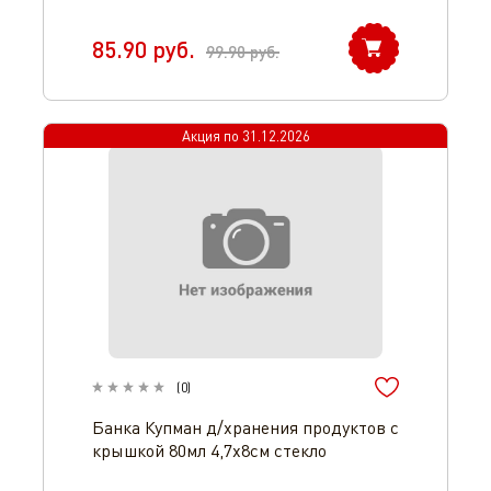
85.90
руб.
99.90
руб.
Акция по
31.12.2026
(
0
)
Банка Купман д/хранения продуктов с
крышкой 80мл 4,7х8см стекло