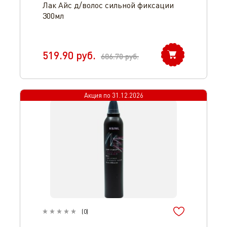
Лак Айс д/волос сильной фиксации
300мл
519.90
руб.
686.70
руб.
Акция по
31.12.2026
(
0
)