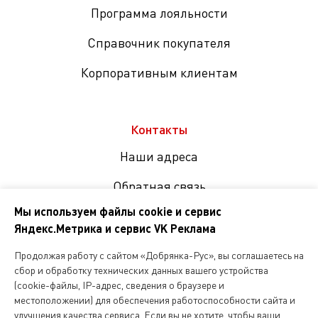
Программа лояльности
Справочник покупателя
Корпоративным клиентам
Контакты
Наши адреса
Обратная связь
Мы используем файлы cookie и сервис
Яндекс.Метрика и сервис VK Реклама
Мы
в
Продолжая работу с сайтом «Добрянка-Рус», вы соглашаетесь на
соцсетях
сбор и обработку технических данных вашего устройства
(cookie-файлы, IP-адрес, сведения о браузере и
местоположении) для обеспечения работоспособности сайта и
Копирование и любое другое использование информации,
улучшения качества сервиса. Если вы не хотите, чтобы ваши
размещенной на сайте Dobryanka-rus.ru