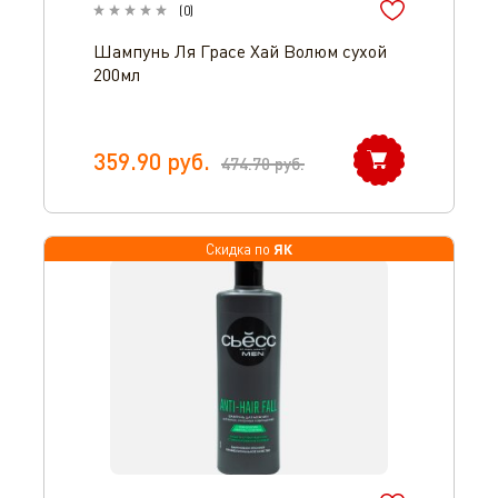
(
0
)
Шампунь Ля Грасе Хай Волюм сухой
200мл
359.90
руб.
474.70
руб.
ЯК
Скидка по