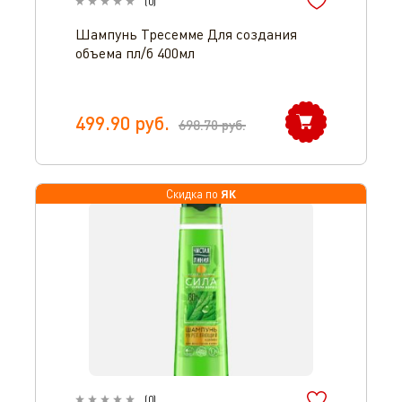
(
0
)
Шампунь Тресемме Для создания
объема пл/б 400мл
499.90
руб.
698.70
руб.
ЯК
Скидка по
(
0
)