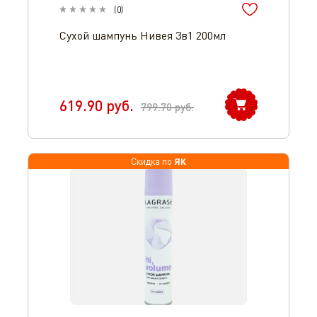
(
0
)
Сухой шампунь Нивея 3в1 200мл
619.90
руб.
799.70
руб.
ЯК
Скидка по