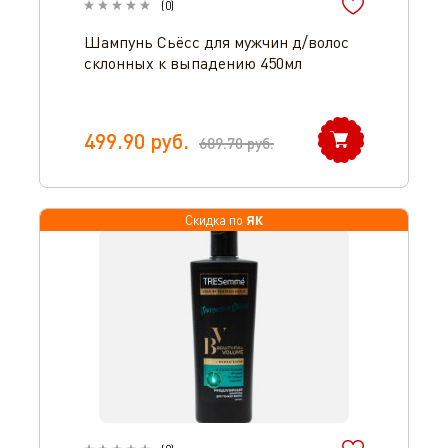
(
0
)
Шампунь Сьёсс для мужчин д/волос
склонных к выпадению 450мл
499.90
руб.
689.70
руб.
ЯК
Скидка по