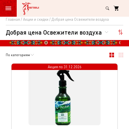
Главная
Акции и скидки
Добрая цена Освежители воздуха
Добрая
Добрая цена Освежители воздуха
цена
Освежители
воздуха
По категориям
Акция по
31.12.2026