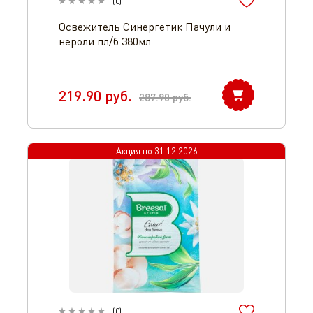
(
0
)
Освежитель Синергетик Пачули и
нероли пл/б 380мл
219.90
руб.
287.90
руб.
Акция по
31.12.2026
(
0
)