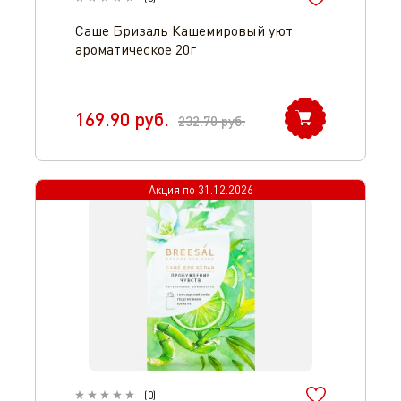
Саше Бризаль Кашемировый уют
ароматическое 20г
169.90
руб.
232.70
руб.
Акция по
31.12.2026
(
0
)