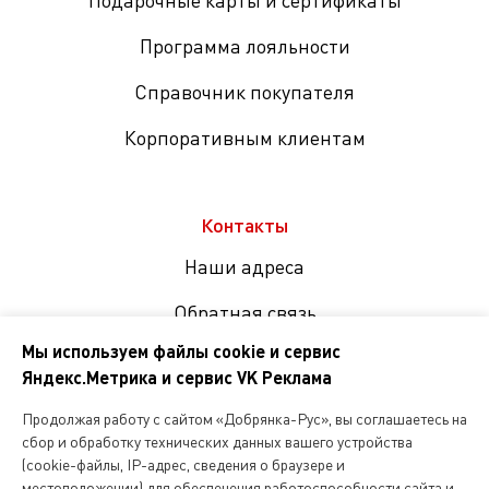
Подарочные карты и сертификаты
Программа лояльности
Справочник покупателя
Корпоративным клиентам
Контакты
Наши адреса
Обратная связь
Мы используем файлы cookie и сервис
Яндекс.Метрика и сервис VK Реклама
Мы
в
Продолжая работу с сайтом «Добрянка-Рус», вы соглашаетесь на
соцсетях
сбор и обработку технических данных вашего устройства
(cookie-файлы, IP-адрес, сведения о браузере и
местоположении) для обеспечения работоспособности сайта и