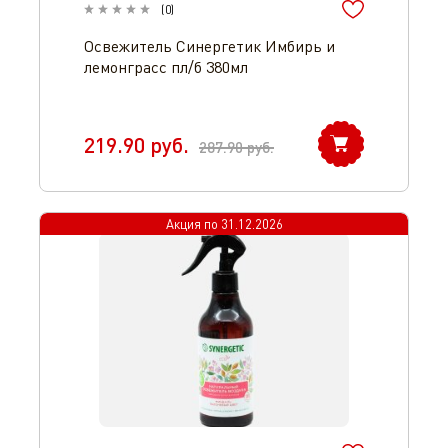
(
0
)
Освежитель Синергетик Имбирь и
лемонграсс пл/б 380мл
219.90
руб.
287.90
руб.
Акция по
31.12.2026