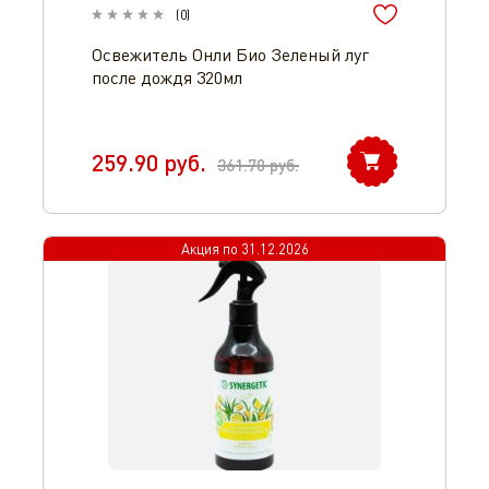
(
0
)
Освежитель Онли Био Зеленый луг
после дождя 320мл
259.90
руб.
361.70
руб.
Акция по
31.12.2026