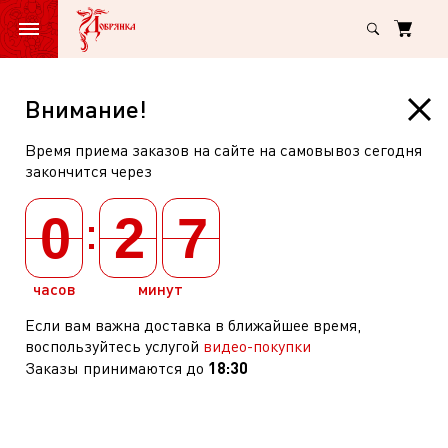
Главная
Акции и скидки
Добрая цена Крупы, макароны
Добрая
Внимание!
Добрая цена Крупы, макароны
цена
Время приема заказов на сайте на самовывоз сегодня
Крупы,
закончится через
макароны
По категориям
:
0
2
7
ЯК
Скидка по
часов
минут
Если вам важна доставка в ближайшее время,
воспользуйтесь услугой
видео-покупки
18:30
Заказы принимаются до