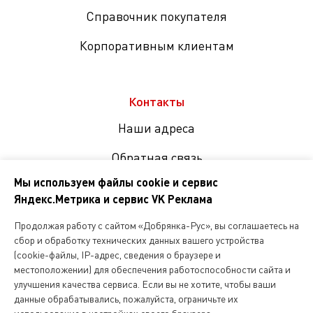
Справочник покупателя
Корпоративным клиентам
Контакты
Наши адреса
Обратная связь
Мы используем файлы cookie и сервис
Яндекс.Метрика и сервис VK Реклама
Мы
в
Продолжая работу с сайтом «Добрянка-Рус», вы соглашаетесь на
соцсетях
сбор и обработку технических данных вашего устройства
(cookie-файлы, IP-адрес, сведения о браузере и
местоположении) для обеспечения работоспособности сайта и
Копирование и любое другое использование информации,
улучшения качества сервиса. Если вы не хотите, чтобы ваши
размещенной на сайте Dobryanka-rus.ru
допускается исключительно с письменного разрешения ООО
данные обрабатывались, пожалуйста, ограничьте их
«Русская поварня»