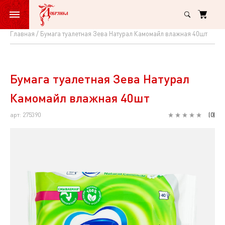
Главная
Бумага туалетная Зева Натурал Камомайл влажная 40шт
Бумага
туалетная
Зева
Бумага туалетная Зева Натурал
Натурал
Камомайл влажная 40шт
Камомайл
арт: 275390
(
0
)
влажная
40шт