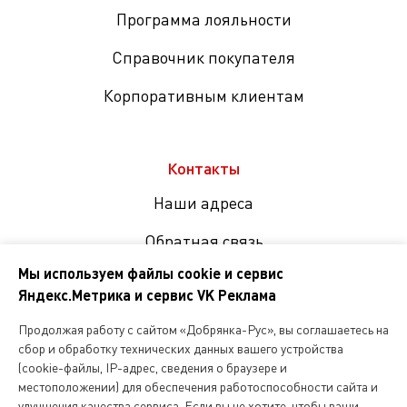
Программа лояльности
Справочник покупателя
Корпоративным клиентам
Контакты
Наши адреса
Обратная связь
Мы используем файлы cookie и сервис
Яндекс.Метрика и сервис VK Реклама
Мы
в
Продолжая работу с сайтом «Добрянка-Рус», вы соглашаетесь на
соцсетях
сбор и обработку технических данных вашего устройства
(cookie-файлы, IP-адрес, сведения о браузере и
местоположении) для обеспечения работоспособности сайта и
Копирование и любое другое использование информации,
улучшения качества сервиса. Если вы не хотите, чтобы ваши