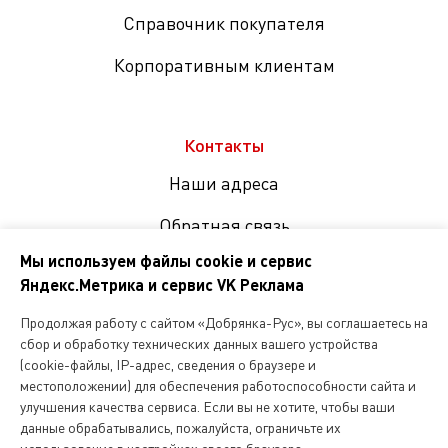
Справочник покупателя
Корпоративным клиентам
Контакты
Наши адреса
Обратная связь
Мы используем файлы cookie и сервис
Яндекс.Метрика и сервис VK Реклама
Мы
в
Продолжая работу с сайтом «Добрянка-Рус», вы соглашаетесь на
соцсетях
сбор и обработку технических данных вашего устройства
(cookie-файлы, IP-адрес, сведения о браузере и
местоположении) для обеспечения работоспособности сайта и
Копирование и любое другое использование информации,
улучшения качества сервиса. Если вы не хотите, чтобы ваши
размещенной на сайте Dobryanka-rus.ru
допускается исключительно с письменного разрешения ООО
данные обрабатывались, пожалуйста, ограничьте их
«Русская поварня»