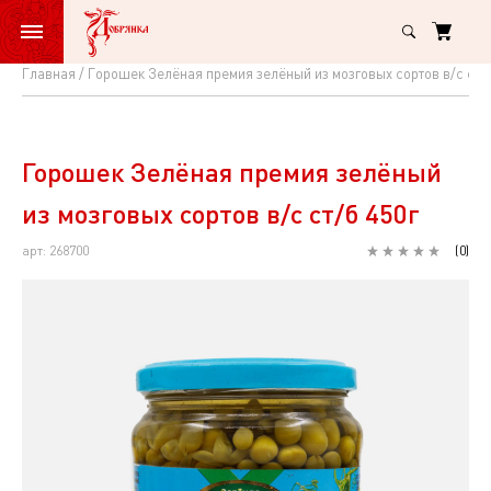
Главная
Горошек Зелёная премия зелёный из мозговых сортов в/с ст/б
Горошек
Зелёная
премия
Горошек Зелёная премия зелёный
зелёный
из мозговых сортов в/с ст/б 450г
из
арт: 268700
(
0
)
мозговых
сортов
в/
с
ст/
б
450г