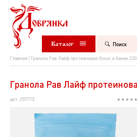
Каталог
Поиск
Главная
Гранола Рав Лайф протеиновая Кокос и банан 220
Гранола
Рав
Гранола Рав Лайф протеинова
Лайф
протеиновая
арт: 257773
Кокос
и
банан
220г