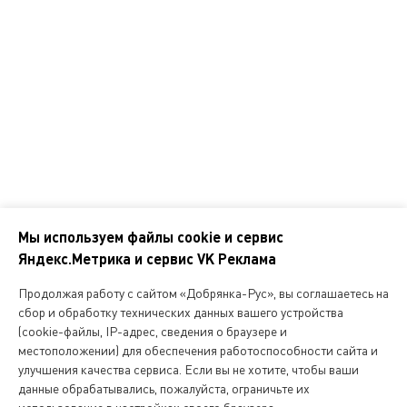
Справочник покупателя
Корпоративным клиентам
Контакты
Наши адреса
Обратная связь
Мы используем файлы cookie и сервис
Яндекс.Метрика и сервис VK Реклама
Мы
в
Продолжая работу с сайтом «Добрянка-Рус», вы соглашаетесь на
соцсетях
сбор и обработку технических данных вашего устройства
(cookie-файлы, IP-адрес, сведения о браузере и
местоположении) для обеспечения работоспособности сайта и
Копирование и любое другое использование информации,
улучшения качества сервиса. Если вы не хотите, чтобы ваши
размещенной на сайте Dobryanka-rus.ru
допускается исключительно с письменного разрешения ООО
данные обрабатывались, пожалуйста, ограничьте их
«Русская поварня»