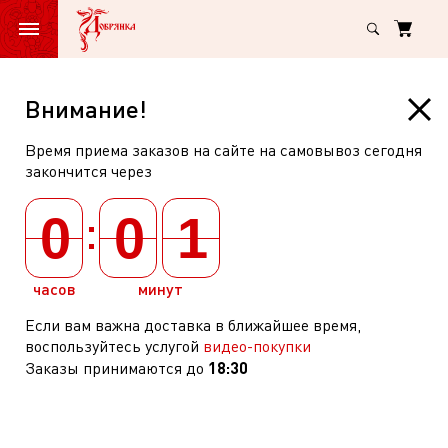
Главная
Кукуруза Зелёная премия сахарная в зёрнах в/с ст/б 475г
Кукуруза
Внимание!
Зелёная
Время приема заказов на сайте на самовывоз сегодня
премия
Кукуруза Зелёная премия сахарная
закончится через
сахарная
в зёрнах в/с ст/б 475г
:
в
0
0
1
арт: 268701
(
0
)
зёрнах
в/
часов
минут
с
Если вам важна доставка в ближайшее время,
ст/
воспользуйтесь услугой
видео-покупки
б
18:30
Заказы принимаются до
475г