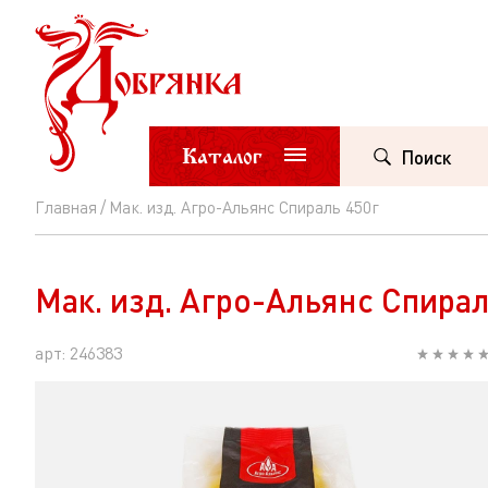
Каталог
Поиск
Главная
Мак. изд. Агро-Альянс Спираль 450г
Мак.
изд.
Мак. изд. Агро-Альянс Спирал
Агро-
Альянс
арт: 246383
Спираль
450г