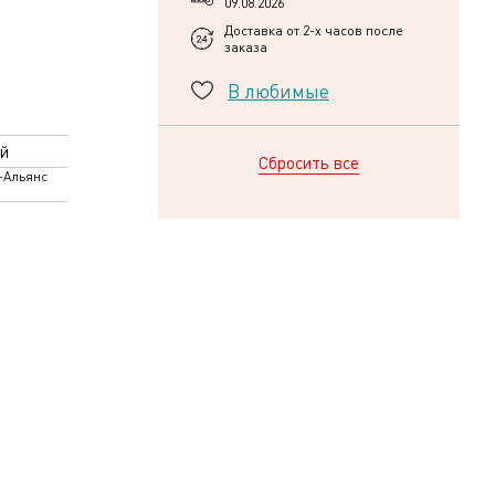
09.08.2026
Доставка от 2-х часов после
заказа
В любимые
й
Сбросить все
-Альянс