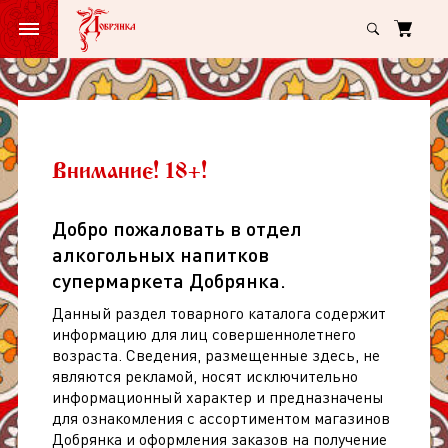
Главная
Медовуха Степь и Ветер Смузи Клубника неф неосвет 6% ж/б 0
Медовуха
Степь
и
Медовуха Степь и Ветер Смузи
Внимание! 18+!
Ветер
Клубника неф неосвет 6% ж/б 0,45л
Смузи
Добро пожаловать в отдел
арт: 274420
(
0
)
Клубника
алкогольных напитков
неф
супермаркета Добрянка.
неосвет
Данный раздел товарного каталога содержит
6%
информацию для лиц совершеннолетнего
возраста. Сведения, размещенные здесь, не
ж/
являются рекламой, носят исключительно
б
информационный характер и предназначены
для ознакомления с ассортиментом магазинов
0,45л
Добрянка и оформления заказов на получение