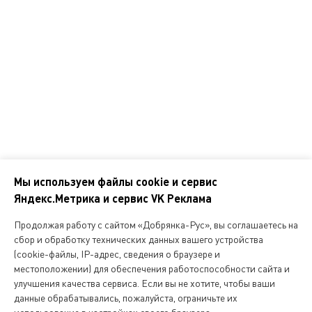
Справочник покупателя
Корпоративным клиентам
Контакты
Наши адреса
Обратная связь
Мы используем файлы cookie и сервис
Яндекс.Метрика и сервис VK Реклама
Мы
в
Продолжая работу с сайтом «Добрянка-Рус», вы соглашаетесь на
соцсетях
сбор и обработку технических данных вашего устройства
(cookie-файлы, IP-адрес, сведения о браузере и
местоположении) для обеспечения работоспособности сайта и
Копирование и любое другое использование информации,
улучшения качества сервиса. Если вы не хотите, чтобы ваши
размещенной на сайте Dobryanka-rus.ru
допускается исключительно с письменного разрешения ООО
данные обрабатывались, пожалуйста, ограничьте их
«Русская поварня»