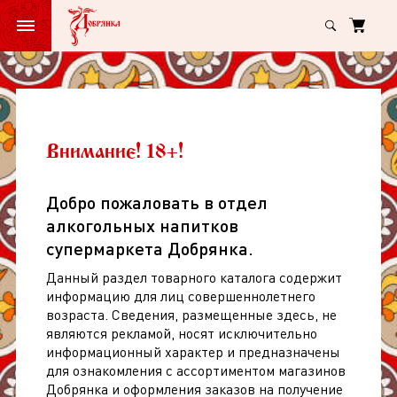
Главная
Пиво Бергауэр Праздничное свет фильтр паст 5% ст/б 0,5л
Пиво
Бергауэр
Праздничное
Пиво Бергауэр Праздничное свет
Внимание! 18+!
свет
фильтр паст 5% ст/б 0,5л
фильтр
Добро пожаловать в отдел
арт: 238130
(
0
)
паст
алкогольных напитков
5%
супермаркета Добрянка.
ст/
Данный раздел товарного каталога содержит
б
информацию для лиц совершеннолетнего
возраста. Сведения, размещенные здесь, не
0,5л
являются рекламой, носят исключительно
информационный характер и предназначены
для ознакомления с ассортиментом магазинов
Добрянка и оформления заказов на получение