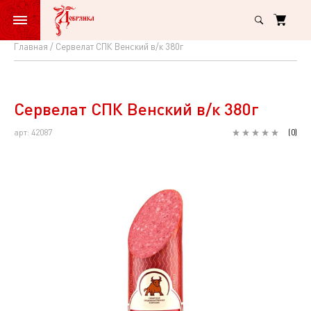
Главная
Сервелат СПК Венский в/к 380г
Сервелат
СПК
Венский
Сервелат СПК Венский в/к 380г
в/
арт: 42087
(
0
)
к
380г