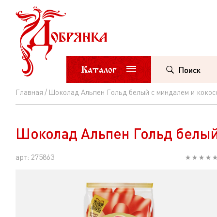
Каталог
Поиск
Главная
Шоколад Альпен Гольд белый с миндалем и кокос
Шоколад
Альпен
Шоколад Альпен Гольд белый
Гольд
белый
арт: 275863
с
миндалем
и
кокосовой