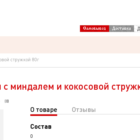
Д
Самовывоз
Доставка
овой стружкой 80г
 с миндалем и кокосовой стружк
(
0
)
О товаре
Отзывы
Состав
0