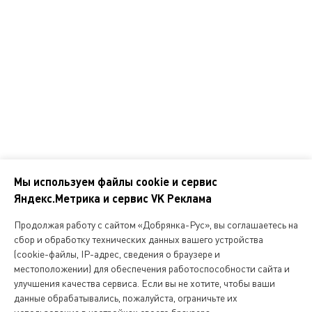
Справочник покупателя
Корпоративным клиентам
Контакты
Наши адреса
Обратная связь
Мы используем файлы cookie и сервис
Яндекс.Метрика и сервис VK Реклама
Мы
в
Продолжая работу с сайтом «Добрянка-Рус», вы соглашаетесь на
соцсетях
сбор и обработку технических данных вашего устройства
(cookie-файлы, IP-адрес, сведения о браузере и
местоположении) для обеспечения работоспособности сайта и
Копирование и любое другое использование информации,
улучшения качества сервиса. Если вы не хотите, чтобы ваши
размещенной на сайте Dobryanka-rus.ru
допускается исключительно с письменного разрешения ООО
данные обрабатывались, пожалуйста, ограничьте их
«Русская поварня»