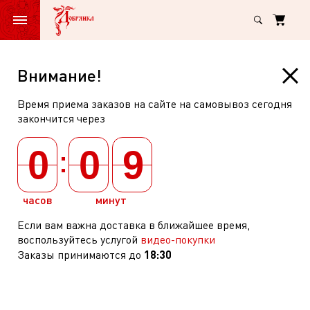
Главная
Вода Вольвик минеральная природ питьевая негаз пэт 1,5л
Вода
Внимание!
Вольвик
Время приема заказов на сайте на самовывоз сегодня
минеральная
Вода Вольвик минеральная природ
закончится через
природ
питьевая негаз пэт 1,5л
:
питьевая
0
0
9
арт: 286451
(
0
)
негаз
пэт
часов
минут
1,5л
Если вам важна доставка в ближайшее время,
воспользуйтесь услугой
видео-покупки
18:30
Заказы принимаются до