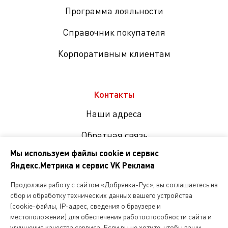
Программа лояльности
Справочник покупателя
Корпоративным клиентам
Контакты
Наши адреса
Обратная связь
Мы используем файлы cookie и сервис
Яндекс.Метрика и сервис VK Реклама
Мы
в
Продолжая работу с сайтом «Добрянка-Рус», вы соглашаетесь на
соцсетях
сбор и обработку технических данных вашего устройства
(cookie-файлы, IP-адрес, сведения о браузере и
местоположении) для обеспечения работоспособности сайта и
Копирование и любое другое использование информации,
улучшения качества сервиса. Если вы не хотите, чтобы ваши