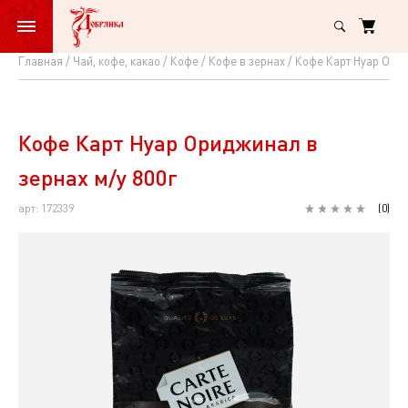
Главная
Чай, кофе, какао
Кофе
Кофе в зернах
Кофе Карт Нуар Орид
Кофе
Карт
Нуар
Кофе Карт Нуар Ориджинал в
Ориджинал
зернах м/у 800г
в
арт: 172339
(
0
)
зернах
м/
у
800г