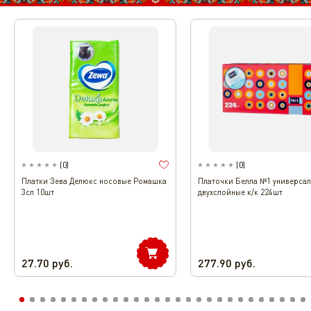
(
0
)
(
0
)
Платки Зева Делюкс носовые Ромашка
Платочки Белла №1 универса
3сл 10шт
двухслойные к/к 224шт
27.70
руб.
277.90
руб.