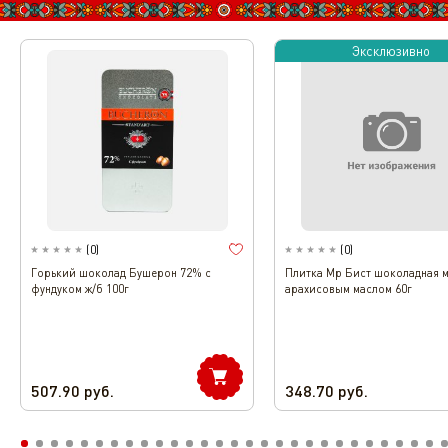
Эксклюзивно
(
0
)
(
0
)
Горький шоколад Бушерон 72% с
Плитка Мр Бист шоколадная м
фундуком ж/б 100г
арахисовым маслом 60г
507.90
руб.
348.70
руб.