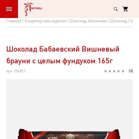
Главная
Кондитерские изделия
Шоколад, батончики
Шоколад
Шоко
Шоколад
Бабаевский
Вишневый
Шоколад Бабаевский Вишневый
брауни
брауни с целым фундуком 165г
с
арт: 254837
(
0
)
целым
фундуком
165г