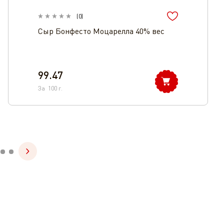
(
0
)
Сыр Бонфесто Моцарелла 40% вес
99.47
За
100
г.