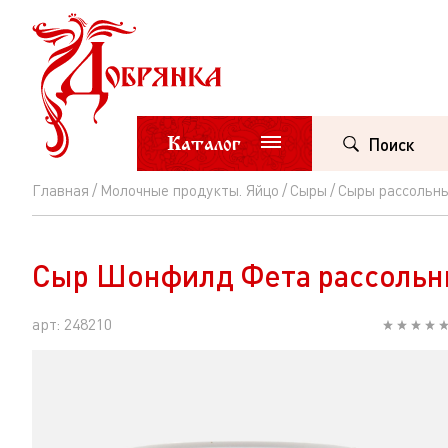
Каталог
Поиск
Главная
Молочные продукты. Яйцо
Сыры
Сыры рассольны
Сыр
Шонфилд
Сыр Шонфилд Фета рассольны
Фета
рассольный
арт: 248210
45%
пл/
ст
150г/350г