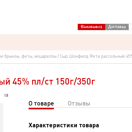
Самовывоз
Доставка
е брынзы, феты, моцареллы
Сыр Шонфилд Фета рассольный 45%
й 45% пл/ст 150г/350г
(
0
)
О товаре
Отзывы
Характеристики товара